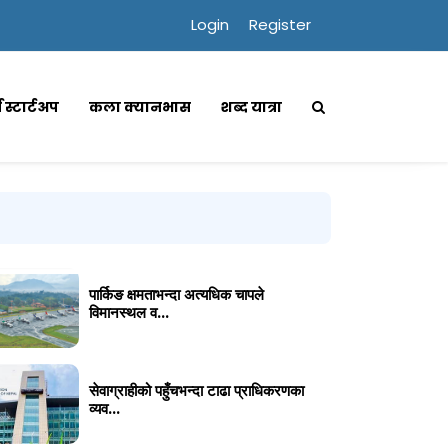
Login
Register
्स स्टार्टअप
कला क्यानभास
शब्द यात्रा
पार्किङ क्षमताभन्दा अत्यधिक चापले
विमानस्थल व...
सेवाग्राहीको पहुँचभन्दा टाढा प्राधिकरणका
व्यव...