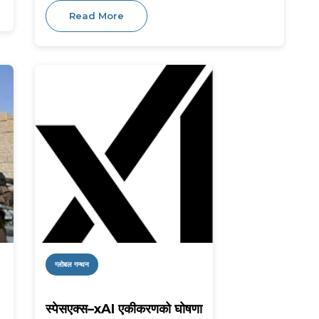
Read More
ग्लोबल गन्थन
स्पेसएक्स–xAI एकीकरणको घोषणा