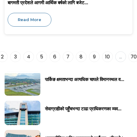
बागमती प्रदेशले आगमी आर्थिक बर्षको लागि बजेट...
Read More
2
3
4
5
6
7
8
9
10
...
70
पार्किङ क्षमताभन्दा अत्यधिक चापले विमानस्थल व...
सेवाग्राहीको पहुँचभन्दा टाढा प्राधिकरणका व्यव...