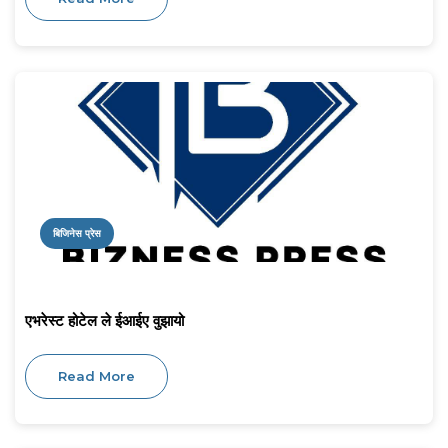
बिजिनेस प्रेस
एभरेस्ट होटेल ले ईआईए वुझायो
Read More