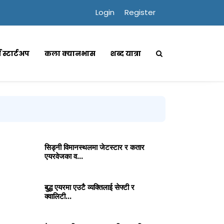
Login
Register
्स स्टार्टअप
कला क्यानभास
शब्द यात्रा
सिड्नी विमानस्थलमा जेटस्टार र कतार
एयरवेजका व...
बुद्ध एयरमा एउटै व्यक्तिलाई सेफ्टी र
क्वालिटी...