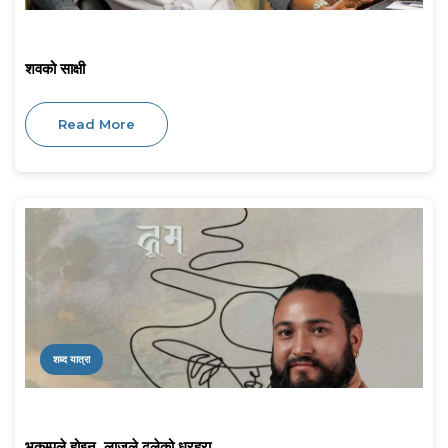
शवको साक्षी
Read More
शब्द यात्रा
भूकम्पले होइन, लाजले ढलेको धरहरा