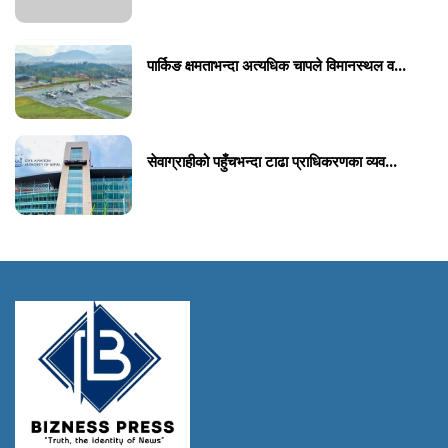
पार्किङ क्षमताभन्दा अत्यधिक चापले विमानस्थल व...
सेवाग्राहीको पहुँचभन्दा टाढा प्राधिकरणका व्यव...