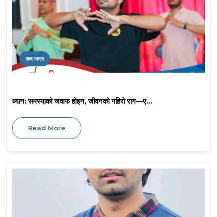
शब्द यात्रा
ध्यान: समस्याको जवाफ होइन, जीवनको गहिरो राग—ए...
Read More