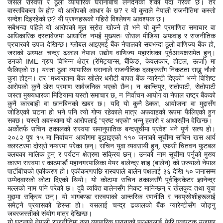
जसले रास्वपा र ठूला व्यापारिक घरानाबीच लेनदेनको शंका पैदा गरेको छ। तर
वास्तविकता के हो? यो आरोपको आधार के छ? र यो कुराले नेपाली राजनीतिमा कस्तो
सन्देश दिइरहेको छ? यी प्रश्नहरूको गहिरो विश्लेषण आवश्यक छ।
सबैभन्दा पहिले यो आरोपको मूल स्रोत खोज्ने हो भने यो कुनै प्रमाणित समाचार वा
आधिकारिक दस्तावेजमा आधारित नभई मुख्यतः सोसल मीडिया अफवाह र राजनीतिक
प्रचारको उपज देखिन्छ। ग्लोबल आइएमई बैंक नेपालको सबभन्दा ठूलो वाणिज्य बैंक हो,
जसको अध्यक्ष चन्द्र ढकाल नेपाल उद्योग वाणिज्य महासंघका पूर्वअध्यक्षसमेत हुन्।
उनको IME ग्रुप विभिन्न क्षेत्र (रेमिट्यान्स, बैंकिङ, केवलकार, होटल, ऊर्जा) मा
फैलिएको छ। यस्ता ठूला व्यापारिक घरानाले राजनीतिक दलहरूसँग निकटता राख्नु नौलो
कुरा होइन। तर “मध्यरातमा बैंक खोलेर धरौटी बापत बैंक ग्यारेन्टी दिएको” भन्ने विशिष्ट
आरोपको कुनै ठोस प्रमाण सार्वजनिक भएको छैन। न कान्तिपुर, रातोपाटी, सेतोपाटी
जस्ता मुख्यधारका मिडियामा यस्तो समाचार छ, न निर्वाचन आयोग वा नेपाल राष्ट्र बैंकको
कुनै कारबाही वा छानबिनको खबर छ। यदि यो कुनै ठेक्का, आयोजना वा मुद्दासँग
जोडिएको घटना हो भने पनि त्यो गोप्य रहेकाले मात्र अफवाहको रूपमा फैलिएको हुन
सक्छ। यस्तो अवस्थामा यो आरोपलाई “प्रष्ट भएको” भन्नु हतारो र आधारहीन देखिन्छ।
अर्कोतर्फ सचिन ढकालको रास्वपा समानुपातिक बन्दसूचीमा प्रवेश भने पूर्ण सत्य हो।
२०८२ पुष १५ मा निर्वाचन आयोगमा बुझाइएको ११० जनाको सूचीमा सचिन खस आर्य
क्लस्टरमा दोस्रो नम्बरमा परेका छन्। सचिन युवा व्यवसायी हुन्, एफसी चितवन फुटबल
क्लबका मालिक हुन् र पर्यटन क्षेत्रमा सक्रिय छन्। उनको नाम सूचीमा पर्नुको मुख्य
कारण रास्वपा र काठमाडौं महानगरपालिका मेयर बालेन्द्र शाह (बालेन) को उज्यालो नेपाल
पार्टीबीचको एकीकरण हो। एकीकरणपछि रास्वपाले बालेन पक्षलाई ३६ देखि ५० जनासम्म
उम्मेदवारको कोटा दिएको थियो। यो कोटामा सचिन ढकालसँगै पूर्वक्रिकेटर ज्ञानेन्द्र
मल्लको नाम पनि परेको छ। दुवै व्यक्ति बालेनसँग निकट मानिन्छन् र खेलकुद तथा युवा
मुद्दामा सक्रिय छन्। यो भागबण्डा रास्वपाको आन्तरिक रणनीति र नवप्रवेशीहरूलाई
समेट्ने प्रयासको हिस्सा हो। यसलाई चन्द्र ढकालको बैंक ग्यारेन्टीसँग जोड्नु
जबरजस्तीको संयोग मात्र देखिन्छ।
यो घटनाले नेपाली राजनीतिमा ठूला व्यापारिक घरानाको प्रभावलाई फेरि एकपटक उजागर