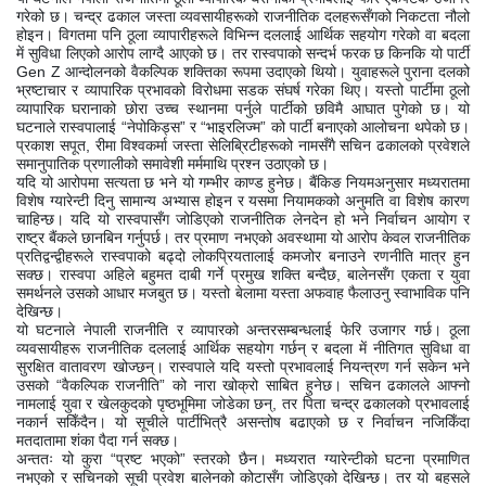
गरेको छ। चन्द्र ढकाल जस्ता व्यवसायीहरूको राजनीतिक दलहरूसँगको निकटता नौलो
होइन। विगतमा पनि ठूला व्यापारीहरूले विभिन्न दललाई आर्थिक सहयोग गरेको वा बदला
में सुविधा लिएको आरोप लाग्दै आएको छ। तर रास्वपाको सन्दर्भ फरक छ किनकि यो पार्टी
Gen Z आन्दोलनको वैकल्पिक शक्तिका रूपमा उदाएको थियो। युवाहरूले पुराना दलको
भ्रष्टाचार र व्यापारिक प्रभावको विरोधमा सडक संघर्ष गरेका थिए। यस्तो पार्टीमा ठूलो
व्यापारिक घरानाको छोरा उच्च स्थानमा पर्नुले पार्टीको छविमै आघात पुगेको छ। यो
घटनाले रास्वपालाई “नेपोकिड्स” र “भाइरलिज्म” को पार्टी बनाएको आलोचना थपेको छ।
प्रकाश सपूत, रीमा विश्वकर्मा जस्ता सेलिब्रिटीहरूको नामसँगै सचिन ढकालको प्रवेशले
समानुपातिक प्रणालीको समावेशी मर्ममाथि प्रश्न उठाएको छ।
यदि यो आरोपमा सत्यता छ भने यो गम्भीर काण्ड हुनेछ। बैंकिङ नियमअनुसार मध्यरातमा
विशेष ग्यारेन्टी दिनु सामान्य अभ्यास होइन र यसमा नियामकको अनुमति वा विशेष कारण
चाहिन्छ। यदि यो रास्वपासँग जोडिएको राजनीतिक लेनदेन हो भने निर्वाचन आयोग र
राष्ट्र बैंकले छानबिन गर्नुपर्छ। तर प्रमाण नभएको अवस्थामा यो आरोप केवल राजनीतिक
प्रतिद्वन्द्वीहरूले रास्वपाको बढ्दो लोकप्रियतालाई कमजोर बनाउने रणनीति मात्र हुन
सक्छ। रास्वपा अहिले बहुमत दाबी गर्ने प्रमुख शक्ति बन्दैछ, बालेनसँग एकता र युवा
समर्थनले उसको आधार मजबुत छ। यस्तो बेलामा यस्ता अफवाह फैलाउनु स्वाभाविक पनि
देखिन्छ।
यो घटनाले नेपाली राजनीति र व्यापारको अन्तरसम्बन्धलाई फेरि उजागर गर्छ। ठूला
व्यवसायीहरू राजनीतिक दललाई आर्थिक सहयोग गर्छन् र बदला में नीतिगत सुविधा वा
सुरक्षित वातावरण खोज्छन्। रास्वपाले यदि यस्तो प्रभावलाई नियन्त्रण गर्न सकेन भने
उसको “वैकल्पिक राजनीति” को नारा खोक्रो साबित हुनेछ। सचिन ढकालले आफ्नो
नामलाई युवा र खेलकुदको पृष्ठभूमिमा जोडेका छन्, तर पिता चन्द्र ढकालको प्रभावलाई
नकार्न सकिँदैन। यो सूचीले पार्टीभित्रै असन्तोष बढाएको छ र निर्वाचन नजिकिँदा
मतदातामा शंका पैदा गर्न सक्छ।
अन्ततः यो कुरा “प्रष्ट भएको” स्तरको छैन। मध्यरात ग्यारेन्टीको घटना प्रमाणित
नभएको र सचिनको सूची प्रवेश बालेनको कोटासँग जोडिएको देखिन्छ। तर यो बहसले