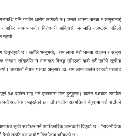
ङमाथि पनि गम्भीर आरोप लागेको छ। उनले आफ्ना भान्जा र ससुरालाई
ित्र र बाहिर व्यापक भयो। विशेषगरी आदिवासी जनजाति क्लष्टरमा पहिलो
्न उठ्यो।
 दिनुभएको छ। उहाँले भन्नुभयो, "राम लामा मेरो भान्जा होइनन् र ससुरा
सेवामा रहँदादेखि नै नातावाद विरुद्ध उभिएको दाबी गर्दै उहाँले सूचीमा
ुभयो। उज्यालो नेपाल पक्षका अनुसार डा. राम लामा बालेन शाहको पक्षबाट
र्ण पक्ष बालेन शाह भने हालसम्म मौन हुनुहुन्छ। बालेन पक्षबाट समावेश
ो भन्दै आलोचना भइरहेको छ। तीन पक्षीय सहमतिको चेपुवामा पर्दा पार्टीको
निष झामार्फत सूची संशोधन गर्ने आधिकारिक जानकारी दिएको छ। "राजनीतिक
ेही त्रुटि हुन पुग्यो," विज्ञप्तिमा भनिएको छ।