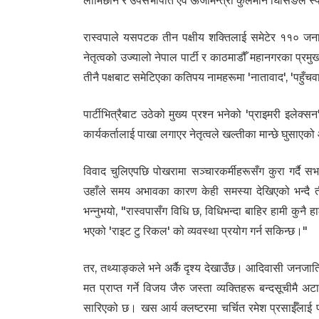
लामिछाने र उपसभापति एवं ऊर्जामन्त्री कुलमान घिसिङले स
रास्वपाले यसपटक तीन पक्षीय शक्तिलाई समेटेर ११० जन
नेतृत्वको उज्यालो नेपाल पार्टी र काठमाडौँ महानगरका प्र
तीनै पक्षबाट समेटिएका कतिपय नामहरूमा 'नातावाद', 'पहुँच
पार्टीभित्रैबाट उठेको मुख्य प्रश्न भनेको 'प्राइमरी इल
कार्यकर्तालाई पाखा लगाएर नेतृत्वले खल्तीका मान्छे घुसाएक
विवाद चुलिएपछि पोखरामा सञ्चारकर्मीहरूसँग कुरा गर्दै स
उहाँले समय अभावका कारण केही समस्या देखिएको भन्दै ती
भन्नुभयो, "रास्वपासँग विधि छ, विधिभन्दा बाहिर हामी कुनै
भएको 'राइट टु रिकल' को व्यवस्था प्रयोग गर्न सकिन्छ।"
तर, तथ्याङ्कले भने अर्कै दृश्य देखाउँछ। आदिवासी जनजात
मत प्राप्त गर्ने विजय जैरु जस्ता व्यक्तिहरू बन्दसूचीमै अ
सारिएको छ। खस आर्य क्लष्टरमा चर्चित रमेश प्रसाईँलाई प