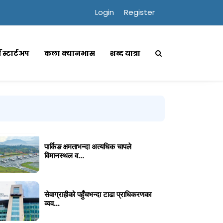
Login
Register
्स स्टार्टअप
कला क्यानभास
शब्द यात्रा
पार्किङ क्षमताभन्दा अत्यधिक चापले
विमानस्थल व...
सेवाग्राहीको पहुँचभन्दा टाढा प्राधिकरणका
व्यव...