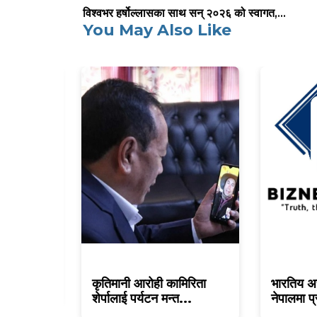
विश्वभर हर्षोल्लासका साथ सन् २०२६ को स्वागत,...
You May Also Like
ज दर
कृतिमानी आरोही कामिरिता
भारतिय अ
शेर्पालाई पर्यटन मन्त...
नेपालमा प्