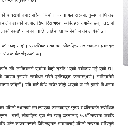
्पष्टीकरण दिनुपरेको छ।
ाको बन्दसूची तयार पारेको थियो। जसमा मूल रास्वपा, कुलमान घिसिङ
मुख बालेन शाहको पक्षबाट सिफारिस भएका व्यक्तिहरू समावेश छन्। तर, यी
वालाको पकड' र 'आफ्ना मान्छे' लाई काखा च्यापेको आरोप लागेको छ।
ेक्सन' को उपहास हो। प्रारम्भिक मतदानमा लोकप्रिय मत ल्याएका इमानदार
ो आरोप कार्यकर्ताहरूको छ।
भापति रवि लामिछानेले सूचीमा केही त्रुटि भएको स्वीकार गर्नुभएको छ।
 'जायज गुनासो' सम्बोधन गरिने प्रतिबद्धता जनाउनुभयो। लामिछानेले
 हालतमा जाँदैनौँ। यदि कतै विधि नाघेर कोही आएको छ भने हाम्रो विधानमा
िमा पहिलो स्थानको मत ल्याएका उत्तमबहादुर गुरुङ र दलिततर्फ सर्वाधिक
टाएनन्। यस्तै, लोकप्रिय युवा नेतृ रञ्जु दर्शनालाई १०औँ नम्बरमा पछाडि
छि पारेर सहमहामन्त्री विपिनकुमार आचार्यलाई पहिलो नम्बरमा राखिनुले