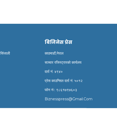
बिजिनेस प्रेस
 सिंजाली
काठमाडौं,नेपाल
सञ्चार रजिस्ट्रारको कार्यलय
दर्ता नं: ४९४०
प्रेस काउन्सिल दर्ता नं: ५०१२
फोन नंः: ९८६१७९७६०३
Biznesspress@gmail.com