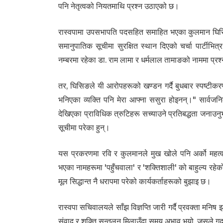
पनि नेतृत्वको नियतमाथि प्रश्न उठाएको छ।
रास्वपामा उपसभापति पदसहित समाहित भएका कुलमान घिसि
समानुपातिक सूचीमा सुरक्षित स्थान दिएको चर्चा पार्टीभ
नम्बरमा रहेका डा. राम लामा र धर्मलाल तामाङको नाममा प्रश
तर, घिसिङले यी आरोपहरूको खण्डन गर्दै बुधबार स्पष्टीकरण
भनिएका व्यक्ति पनि मेरा आफ्ना ससुरा होइनन्।" सार्वजनिक 
देखिएका प्राविधिक त्रुटिहरू सच्याउने प्रतिबद्धता जनाउन
सूचीमा परेका हुन्।
यस प्रकरणमा रवि र कुलमानले मुख खोले पनि अर्को महत्वपू
भएका नामहरूमा 'पहुँचवाला' र 'शक्तिशाली' को बाहुल्य रहेक
मूल सिद्धान्त नै धरापमा परेको कार्यकर्ताहरूको बुझाइ छ।
रास्वपा सचिवालयले साँझ विज्ञप्ति जारी गर्दै प्रवक्ता म
संवाद र शक्ति सन्तुलन मिलाउँदा समय अभाव भयो, जसले गर्दा क