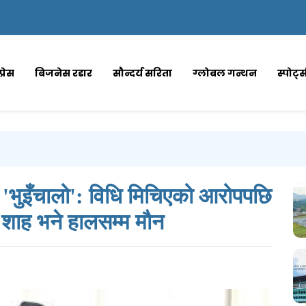
्रेस
बिजनेस रडार
सौन्दर्य सरिता
ग्लोबल गन्थन
स्पोर्ट
 'भुइँचालो': विधि मिचिएको आरोपपछि
शाह भने हालसम्म मौन