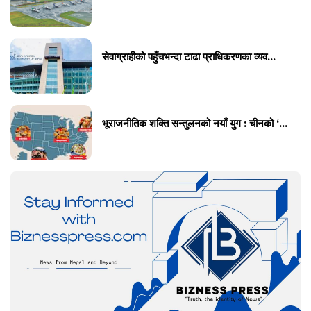
सेवाग्राहीको पहुँचभन्दा टाढा प्राधिकरणका व्यव...
भूराजनीतिक शक्ति सन्तुलनको नयाँ युग : चीनको ‘...