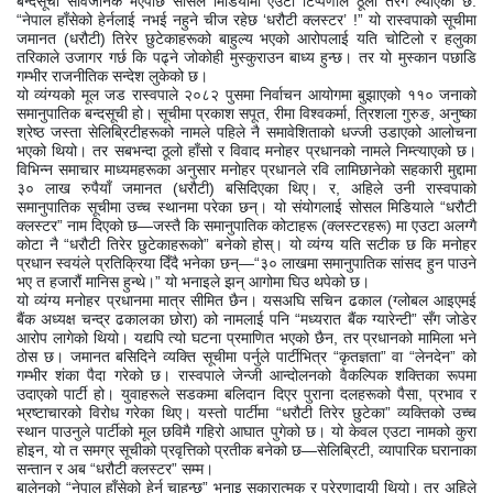
बन्दसूची सार्वजनिक भएपछि सोसल मिडियामा एउटा टिप्पणीले ठूलो तरंग ल्याएको छ:
“नेपाल हाँसेको हेर्नलाई नभई नहुने चीज रहेछ ‘धरौटी क्लस्टर’ !” यो रास्वपाको सूचीमा
जमानत (धरौटी) तिरेर छुटेकाहरूको बाहुल्य भएको आरोपलाई यति चोटिलो र हलुका
तरिकाले उजागर गर्छ कि पढ्ने जोकोही मुस्कुराउन बाध्य हुन्छ। तर यो मुस्कान पछाडि
गम्भीर राजनीतिक सन्देश लुकेको छ।
यो व्यंग्यको मूल जड रास्वपाले २०८२ पुसमा निर्वाचन आयोगमा बुझाएको ११० जनाको
समानुपातिक बन्दसूची हो। सूचीमा प्रकाश सपूत, रीमा विश्वकर्मा, त्रिशला गुरुङ, अनुष्का
श्रेष्ठ जस्ता सेलिब्रिटीहरूको नामले पहिले नै समावेशिताको धज्जी उडाएको आलोचना
भएको थियो। तर सबभन्दा ठूलो हाँसो र विवाद मनोहर प्रधानको नामले निम्त्याएको छ।
विभिन्न समाचार माध्यमहरूका अनुसार मनोहर प्रधानले रवि लामिछानेको सहकारी मुद्दामा
३० लाख रुपैयाँ जमानत (धरौटी) बसिदिएका थिए। र, अहिले उनी रास्वपाको
समानुपातिक सूचीमा उच्च स्थानमा परेका छन्। यो संयोगलाई सोसल मिडियाले “धरौटी
क्लस्टर” नाम दिएको छ—जस्तै कि समानुपातिक कोटाहरू (क्लस्टरहरू) मा एउटा अलग्गै
कोटा नै “धरौटी तिरेर छुटेकाहरूको” बनेको होस्। यो व्यंग्य यति सटीक छ कि मनोहर
प्रधान स्वयंले प्रतिक्रिया दिँदै भनेका छन्—“३० लाखमा समानुपातिक सांसद हुन पाउने
भए त हजारौं मानिस हुन्थे।” यो भनाइले झन् आगोमा घिउ थपेको छ।
यो व्यंग्य मनोहर प्रधानमा मात्र सीमित छैन। यसअघि सचिन ढकाल (ग्लोबल आइएमई
बैंक अध्यक्ष चन्द्र ढकालका छोरा) को नामलाई पनि “मध्यरात बैंक ग्यारेन्टी” सँग जोडेर
आरोप लागेको थियो। यद्यपि त्यो घटना प्रमाणित भएको छैन, तर प्रधानको मामिला भने
ठोस छ। जमानत बसिदिने व्यक्ति सूचीमा पर्नुले पार्टीभित्र “कृतज्ञता” वा “लेनदेन” को
गम्भीर शंका पैदा गरेको छ। रास्वपाले जेन्जी आन्दोलनको वैकल्पिक शक्तिका रूपमा
उदाएको पार्टी हो। युवाहरूले सडकमा बलिदान दिएर पुराना दलहरूको पैसा, प्रभाव र
भ्रष्टाचारको विरोध गरेका थिए। यस्तो पार्टीमा “धरौटी तिरेर छुटेका” व्यक्तिको उच्च
स्थान पाउनुले पार्टीको मूल छविमै गहिरो आघात पुगेको छ। यो केवल एउटा नामको कुरा
होइन, यो त समग्र सूचीको प्रवृत्तिको प्रतीक बनेको छ—सेलिब्रिटी, व्यापारिक घरानाका
सन्तान र अब “धरौटी क्लस्टर” सम्म।
बालेनको “नेपाल हाँसेको हेर्न चाहन्छु” भनाइ सकारात्मक र प्रेरणादायी थियो। तर अहिले