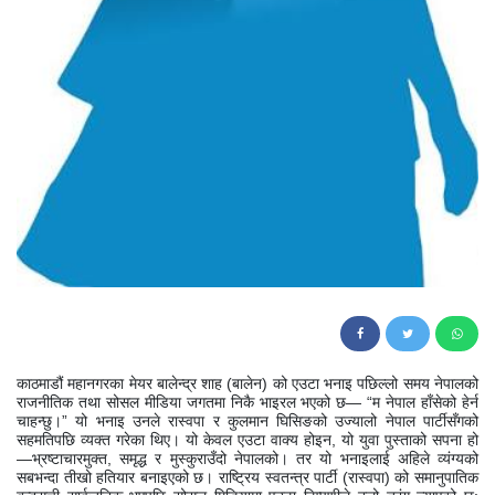
80
काठमाडौं महानगरका मेयर बालेन्द्र शाह (बालेन) को एउटा भनाइ पछिल्लो समय नेपालको
राजनीतिक तथा सोसल मीडिया जगतमा निकै भाइरल भएको छ— “म नेपाल हाँसेको हेर्न
चाहन्छु।” यो भनाइ उनले रास्वपा र कुलमान घिसिङको उज्यालो नेपाल पार्टीसँगको
सहमतिपछि व्यक्त गरेका थिए। यो केवल एउटा वाक्य होइन, यो युवा पुस्ताको सपना हो
—भ्रष्टाचारमुक्त, समृद्ध र मुस्कुराउँदो नेपालको। तर यो भनाइलाई अहिले व्यंग्यको
सबभन्दा तीखो हतियार बनाइएको छ। राष्ट्रिय स्वतन्त्र पार्टी (रास्वपा) को समानुपातिक