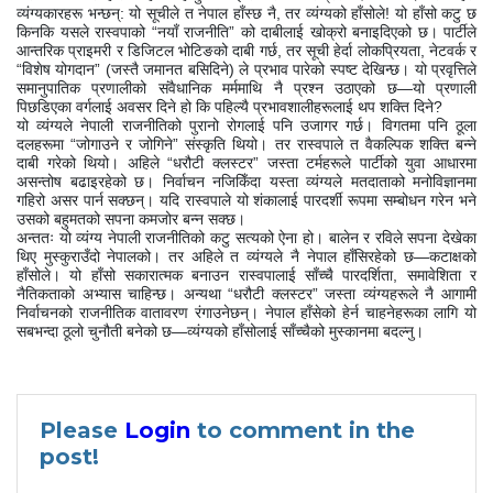
व्यंग्यकारहरू भन्छन्: यो सूचीले त नेपाल हाँस्छ नै, तर व्यंग्यको हाँसोले! यो हाँसो कटु छ
किनकि यसले रास्वपाको “नयाँ राजनीति” को दाबीलाई खोक्रो बनाइदिएको छ। पार्टीले
आन्तरिक प्राइमरी र डिजिटल भोटिङको दाबी गर्छ, तर सूची हेर्दा लोकप्रियता, नेटवर्क र
“विशेष योगदान” (जस्तै जमानत बसिदिने) ले प्रभाव पारेको स्पष्ट देखिन्छ। यो प्रवृत्तिले
समानुपातिक प्रणालीको संवैधानिक मर्ममाथि नै प्रश्न उठाएको छ—यो प्रणाली
पिछडिएका वर्गलाई अवसर दिने हो कि पहिल्यै प्रभावशालीहरूलाई थप शक्ति दिने?
यो व्यंग्यले नेपाली राजनीतिको पुरानो रोगलाई पनि उजागर गर्छ। विगतमा पनि ठूला
दलहरूमा “जोगाउने र जोगिने” संस्कृति थियो। तर रास्वपाले त वैकल्पिक शक्ति बन्ने
दाबी गरेको थियो। अहिले “धरौटी क्लस्टर” जस्ता टर्महरूले पार्टीको युवा आधारमा
असन्तोष बढाइरहेको छ। निर्वाचन नजिकिँदा यस्ता व्यंग्यले मतदाताको मनोविज्ञानमा
गहिरो असर पार्न सक्छन्। यदि रास्वपाले यो शंकालाई पारदर्शी रूपमा सम्बोधन गरेन भने
उसको बहुमतको सपना कमजोर बन्न सक्छ।
अन्ततः यो व्यंग्य नेपाली राजनीतिको कटु सत्यको ऐना हो। बालेन र रविले सपना देखेका
थिए मुस्कुराउँदो नेपालको। तर अहिले त व्यंग्यले नै नेपाल हाँसिरहेको छ—कटाक्षको
हाँसोले। यो हाँसो सकारात्मक बनाउन रास्वपालाई साँच्चै पारदर्शिता, समावेशिता र
नैतिकताको अभ्यास चाहिन्छ। अन्यथा “धरौटी क्लस्टर” जस्ता व्यंग्यहरूले नै आगामी
निर्वाचनको राजनीतिक वातावरण रंगाउनेछन्। नेपाल हाँसेको हेर्न चाहनेहरूका लागि यो
सबभन्दा ठूलो चुनौती बनेको छ—व्यंग्यको हाँसोलाई साँच्चैको मुस्कानमा बदल्नु।
Please
Login
to comment in the
post!