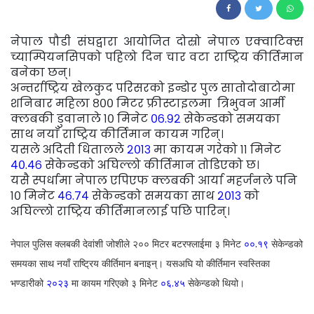
191
नेपाल पौडी संघद्वारा आयोजित दोस्रो नेपाल एक्वाटिक्स
च्याम्पियनसिपको पहिलो दिन चार वटा राष्ट्रिय कीर्तिमान
बनेका छन्।
अन्तर्राष्ट्रिय खेलकुद परिसरको इन्डोर पुल सातोदोबाटोमा
शनिबार महिला ८०० मिटर फ्रीस्टाइलमा त्रिभुवन आर्मी
क्लबकी डुवानाले १० मिनेट
०६.९२
सेकेन्डको समयका
साथ नयाँ राष्ट्रिय कीर्तिमान कायम गरिन्।
यसले अदिती धितालले
२०१३
मा कायम गरेको ११ मिनेट
४०.४६
सेकेन्डको अघिल्लो कीर्तिमान तोडिएको छ।
यसै स्पर्धामा नेपाल एपिएफ क्लबकी आर्या महर्जनले पनि
१० मिनेट
४६.७४
सेकेन्डको समयका साथ
२०१३
को
अघिल्लो राष्ट्रिय कीर्तिमानलाई पछि पारिन्।
नेपाल पुलिस क्लबकी देवांशी जोशीले २०० मिटर बटरफ्लाईमा ३ मिनेट
००.१९
सेकेन्डको
समयका साथ नयाँ राष्ट्रिय कीर्तिमान बनाइन्। यसअघि यो कीर्तिमान स्वस्तिका
भण्डारीको
२०२३
मा कायम गरिएको ३ मिनेट
०६.४५
सेकेन्डको थियो।