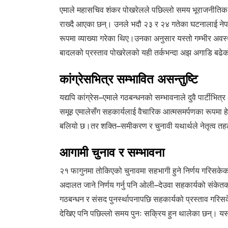
एमाले महासचिव शंकर पोखरेलले पछिल्लो समय भूराजनीतिक स
राख्दै आएका छन्। उनले भदौ २३ र २४ गतेका घटनालाई नेपा
रूपमा व्याख्या गरेका थिए।उनका अनुसार यस्तो गम्भीर अवस
बादलको प्रस्ताव पोखरेलको यही तर्कभन्दा अझ अगाडि बढेक
कांग्रेसभित्र सम्भावित असन्तुष्टि
यद्यपि कांग्रेस–एमाले गठबन्धनको सम्भावनाले दुवै पार्टीभित्
समूह एमालेसँग सहकार्यलाई वैचारिक आत्मसमर्पणका रूपमा हेर्ने गर
बलियो छ।तर शक्ति–समीकरण र चुनावी यथार्थले नेतृत्व तहल
आगामी चुनाव र सम्भावना
२१ फागुनमा तोकिएको चुनावमा सहभागी हुने निर्णय गरिसकेको 
अदालत जाने निर्णय गर्नु पनि ओली–देउवा सहकार्यको संके
गठबन्धन र संसद पुनर्स्थापनापछि सहकार्यको प्रस्ताव गरिस
देखिए पनि पछिल्लो समय पुनः सक्रिय हुन थालेका छन्। य