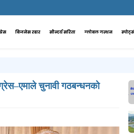
्रेस
बिजनेस रडार
सौन्दर्य सरिता
ग्लोबल गन्थन
स्पोर्ट
ग्रेस–एमाले चुनावी गठबन्धनको