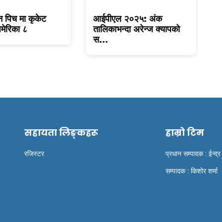
न पिच मा कृकेट
आईपीएल २०२५: अंक
ट
मेरिका ८
तालिकाभन्दा अरेन्ज क्यापको
क
स...
सहायता लिङ्कहरू
हाम्रो टिम
रजिस्टर
प्रधान सम्पादक : ईन्द्र
सम्पादक : किशोर शर्मा