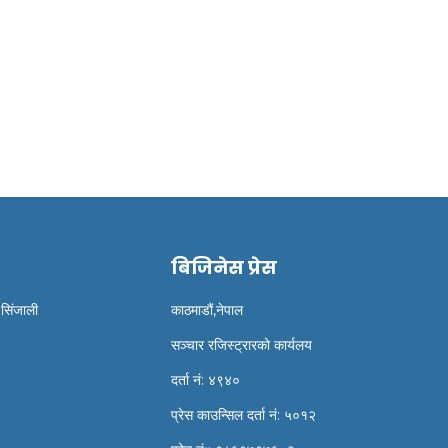
र्किस एयरलाइन्स वर्ल्ड गल्फ
रोनाल्डो बिश्व कै धेरै कमाउने
प गोकर्णमा सम्प...
खेलाडी
बिजिनेस प्रेस
 सिंजाली
काठमाडौं,नेपाल
सञ्चार रजिस्ट्रारको कार्यलय
दर्ता नं: ४९४०
प्रेस काउन्सिल दर्ता नं: ५०१२