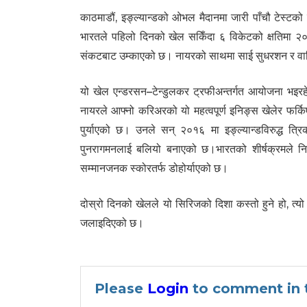
काठमाडौं, इङ्ल्यान्डको ओभल मैदानमा जारी पाँचौ टेस्टक
भारतले पहिलो दिनको खेल सकिँदा ६ विकेटको क्षतिमा 
संकटबाट उम्काएको छ। नायरको साथमा साई सुधरशन र वाशिङ
यो खेल एन्डरसन–टेन्डुलकर ट्रफीअन्तर्गत आयोजना भइरहे
नायरले आफ्नो करिअरको यो महत्वपूर्ण इनिङ्स खेलेर फर्
पुर्याएको छ। उनले सन् २०१६ मा इङ्ल्यान्डविरुद्ध 
पुनरागमनलाई बलियो बनाएको छ।भारतको शीर्षक्रमले नि
सम्मानजनक स्कोरतर्फ डोहोर्याएको छ।
दोस्रो दिनको खेलले यो सिरिजको दिशा कस्तो हुने हो, त्य
जलाइदिएको छ।
Please
Login
to comment in t