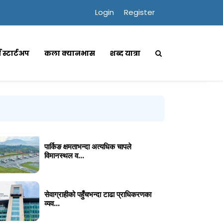
Login
Register
्स स्टार्टअप
कला क्यानभास
शब्द यात्रा
पार्किङ क्षमताभन्दा अत्यधिक चापले
विमानस्थल व...
सेवाग्राहीको पहुँचभन्दा टाढा प्राधिकरणका
व्यव...