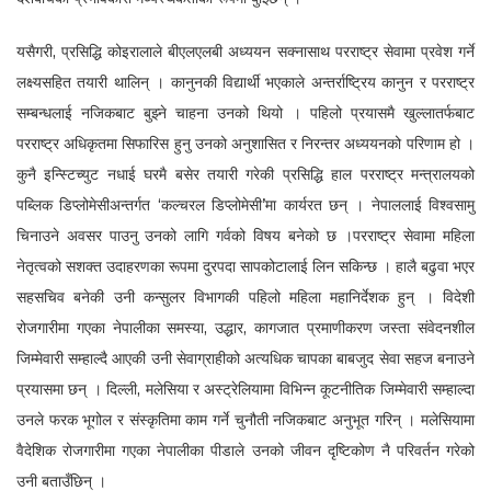
यसैगरी, प्रसिद्धि कोइरालाले बीएलएलबी अध्ययन सक्नासाथ परराष्ट्र सेवामा प्रवेश गर्ने
लक्ष्यसहित तयारी थालिन् । कानुनकी विद्यार्थी भएकाले अन्तर्राष्ट्रिय कानुन र परराष्ट्र
सम्बन्धलाई नजिकबाट बुझ्ने चाहना उनको थियो । पहिलो प्रयासमै खुल्लातर्फबाट
परराष्ट्र अधिकृतमा सिफारिस हुनु उनको अनुशासित र निरन्तर अध्ययनको परिणाम हो ।
कुनै इन्स्टिच्युट नधाई घरमै बसेर तयारी गरेकी प्रसिद्धि हाल परराष्ट्र मन्त्रालयको
पब्लिक डिप्लोमेसीअन्तर्गत ‘कल्चरल डिप्लोमेसी’मा कार्यरत छन् । नेपाललाई विश्वसामु
चिनाउने अवसर पाउनु उनको लागि गर्वको विषय बनेको छ ।परराष्ट्र सेवामा महिला
नेतृत्वको सशक्त उदाहरणका रूपमा दुरपदा सापकोटालाई लिन सकिन्छ । हालै बढुवा भएर
सहसचिव बनेकी उनी कन्सुलर विभागकी पहिलो महिला महानिर्देशक हुन् । विदेशी
रोजगारीमा गएका नेपालीका समस्या, उद्धार, कागजात प्रमाणीकरण जस्ता संवेदनशील
जिम्मेवारी सम्हाल्दै आएकी उनी सेवाग्राहीको अत्यधिक चापका बाबजुद सेवा सहज बनाउने
प्रयासमा छन् । दिल्ली, मलेसिया र अस्ट्रेलियामा विभिन्न कूटनीतिक जिम्मेवारी सम्हाल्दा
उनले फरक भूगोल र संस्कृतिमा काम गर्ने चुनौती नजिकबाट अनुभूत गरिन् । मलेसियामा
वैदेशिक रोजगारीमा गएका नेपालीका पीडाले उनको जीवन दृष्टिकोण नै परिवर्तन गरेको
उनी बताउँछिन् ।