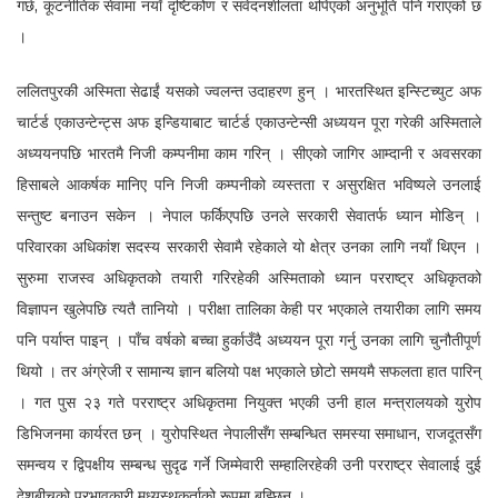
गर्छ, कूटनीतिक सेवामा नयाँ दृष्टिकोण र संवेदनशीलता थपिएको अनुभूति पनि गराएको छ
।
ललितपुरकी अस्मिता सेढाईं यसको ज्वलन्त उदाहरण हुन् । भारतस्थित इन्स्टिच्युट अफ
चार्टर्ड एकाउन्टेन्ट्स अफ इन्डियाबाट चार्टर्ड एकाउन्टेन्सी अध्ययन पूरा गरेकी अस्मिताले
अध्ययनपछि भारतमै निजी कम्पनीमा काम गरिन् । सीएको जागिर आम्दानी र अवसरका
हिसाबले आकर्षक मानिए पनि निजी कम्पनीको व्यस्तता र असुरक्षित भविष्यले उनलाई
सन्तुष्ट बनाउन सकेन । नेपाल फर्किएपछि उनले सरकारी सेवातर्फ ध्यान मोडिन् ।
परिवारका अधिकांश सदस्य सरकारी सेवामै रहेकाले यो क्षेत्र उनका लागि नयाँ थिएन ।
सुरुमा राजस्व अधिकृतको तयारी गरिरहेकी अस्मिताको ध्यान परराष्ट्र अधिकृतको
विज्ञापन खुलेपछि त्यतै तानियो । परीक्षा तालिका केही पर भएकाले तयारीका लागि समय
पनि पर्याप्त पाइन् । पाँच वर्षको बच्चा हुर्काउँदै अध्ययन पूरा गर्नु उनका लागि चुनौतीपूर्ण
थियो । तर अंग्रेजी र सामान्य ज्ञान बलियो पक्ष भएकाले छोटो समयमै सफलता हात पारिन्
। गत पुस २३ गते परराष्ट्र अधिकृतमा नियुक्त भएकी उनी हाल मन्त्रालयको युरोप
डिभिजनमा कार्यरत छन् । युरोपस्थित नेपालीसँग सम्बन्धित समस्या समाधान, राजदूतसँग
समन्वय र द्विपक्षीय सम्बन्ध सुदृढ गर्ने जिम्मेवारी सम्हालिरहेकी उनी परराष्ट्र सेवालाई दुई
देशबीचको प्रभावकारी मध्यस्थकर्ताको रूपमा बुझ्छिन् ।