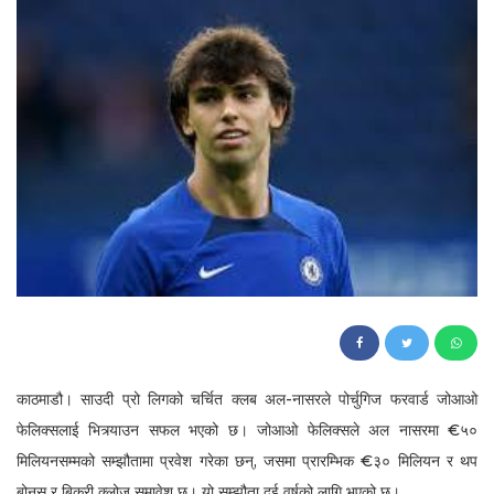
279
काठमाडौ। साउदी प्रो लिगको चर्चित क्लब अल-नासरले पोर्चुगिज फरवार्ड जोआओ
फेलिक्सलाई भित्र्याउन सफल भएको छ। जोआओ फेलिक्सले अल नासरमा €५०
मिलियनसम्मको सम्झौतामा प्रवेश गरेका छन्, जसमा प्रारम्भिक €३० मिलियन र थप
बोनस र बिक्री क्लोज समावेश छ। यो सम्झौता दुई वर्षको लागि भएको छ।