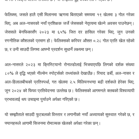
फेलिक्स, जसले हालै एसी मिलानमा ऋणमा बिताएको समयमा १९ खेलमा ३ गोल गरेका
थिए, अब अल-नासरको नयाँ प्रशिक्षक जर्जे जेससको नेतृत्वमा खेल्ने अवसर पाउनेछन्।
जेससले बेनफिकासँग २०२३ मा ६५% जित दर हासिल गरेका थिए, जुन उनको
रणनीतिक कौशलको प्रमाण हो। फेलिक्सको करियर औसत ०.२८ गोल प्रति खेल रहेको
छ, र उनी साउदी लिगमा आफ्नो प्रदर्शन सुधार्ने लक्ष्यमा छन्।
अल-नासरले २०२३ मा क्रिस्टियानो रोनाल्डोलाई भित्र्याएपछि लिगको दर्शक संख्या
८०% ले वृद्धि भएको नील्सेन स्पोर्ट्सको तथ्यांकले देखाउँछ। रियाद डर्बी, अल-नासर र
अल-हिलालबीचको प्रतिस्पर्धा, गत खेलमा २.५ मिलियनभन्दा बढी दर्शकले हेरेका थिए,
जुन २०२४ को फिफा प्रतिवेदनमा उल्लेख छ। फेलिक्सको आगमनले क्लबको विश्वव्यापी
प्रभावलाई थप उचाइमा पुर्याउने अपेक्षा गरिएको छ।
यो सम्झौताले साउदी फुटबलको विस्तार र लगानीको नयाँ अध्यायको सुरुवात गरेको छ, र
फ्यानहरूले आगामी सिजनमा रोमाञ्चक खेलको अपेक्षा गरेका छन्।