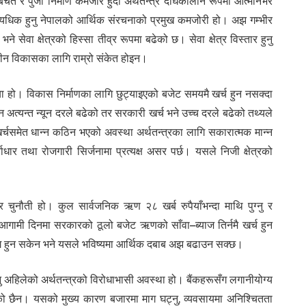
त र पुँजी निर्माण कमजोर हुँदा अर्थतन्त्र दीर्घकालीन रूपमा आत्मनिर्भर
 अत्यधिक हुनु नेपालको आर्थिक संरचनाको प्रमुख कमजोरी हो। अझ गम्भीर
े सेवा क्षेत्रको हिस्सा तीव्र रूपमा बढेको छ। सेवा क्षेत्र विस्तार हुनु
कालीन विकासका लागि राम्रो संकेत होइन।
ा हो। विकास निर्माणका लागि छुट्याइएको बजेट समयमै खर्च हुन नसक्दा
अत्यन्त न्यून दरले बढेको तर सरकारी खर्च भने उच्च दरले बढेको तथ्यले
खर्चसमेत धान्न कठिन भएको अवस्था अर्थतन्त्रका लागि सकारात्मक मान्न
वाधार तथा रोजगारी सिर्जनामा प्रत्यक्ष असर पर्छ। यसले निजी क्षेत्रको
 चुनौती हो। कुल सार्वजनिक ऋण २८ खर्ब रुपैयाँभन्दा माथि पुग्नु र
गामी दिनमा सरकारको ठूलो बजेट ऋणको साँवा–ब्याज तिर्नमै खर्च हुन
योग हुन सकेन भने यसले भविष्यमा आर्थिक दबाब अझ बढाउन सक्छ।
हनु अहिलेको अर्थतन्त्रको विरोधाभासी अवस्था हो। बैंकहरूसँग लगानीयोग्य
एको छैन। यसको मुख्य कारण बजारमा माग घट्नु, व्यवसायमा अनिश्चितता