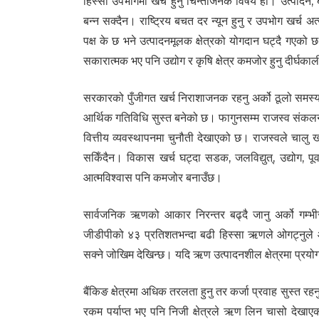
हिस्सा उपभोगमा खर्च हुनु चिन्ताजनक विषय हो। उत्पादन, बच
बन्न सक्दैन। राष्ट्रिय बचत दर न्यून हुनु र उपभोग खर्च
पक्ष के छ भने उत्पादनमूलक क्षेत्रको योगदान घट्दै गएको छ भन
सकारात्मक भए पनि उद्योग र कृषि क्षेत्र कमजोर हुनु दीर्घ
सरकारको पुँजीगत खर्च निराशाजनक रहनु अर्को ठूलो समस्य
आर्थिक गतिविधि सुस्त बनेको छ। फागुनसम्म राजस्व संकलन 
वित्तीय व्यवस्थापनमा चुनौती देखाएको छ। राजस्वले चालु 
सकिँदैन। विकास खर्च घट्दा सडक, जलविद्युत्, उद्योग, पूर्
आत्मविश्वास पनि कमजोर बनाउँछ।
सार्वजनिक ऋणको आकार निरन्तर बढ्दै जानु अर्को गम्भीर
जीडीपीको ४३ प्रतिशतभन्दा बढी हिस्सा ऋणले ओगट्नुले आ
सक्ने जोखिम देखिन्छ। यदि ऋण उत्पादनशील क्षेत्रमा प्र
बैंकिङ क्षेत्रमा अधिक तरलता हुनु तर कर्जा प्रवाह सुस्त र
रकम पर्याप्त भए पनि निजी क्षेत्रले ऋण लिन चासो देखा