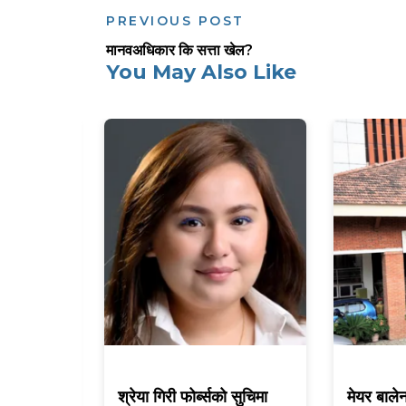
PREVIOUS POST
मानवअधिकार कि सत्ता खेल?
You May Also Like
ी नेपालको
श्रेया गिरी फोर्ब्सको सुचिमा
मेयर बाले