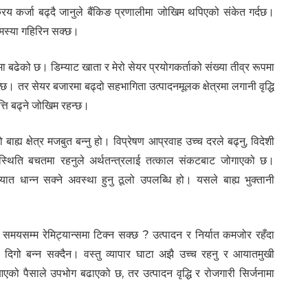
्रिय कर्जा बढ्दै जानुले बैंकिङ प्रणालीमा जोखिम थपिएको संकेत गर्दछ।
 समस्या गहिरिन सक्छ।
 बढेको छ। डिम्याट खाता र मेरो सेयर प्रयोगकर्ताको संख्या तीव्र रूपमा
्छ। तर सेयर बजारमा बढ्दो सहभागिता उत्पादनमूलक क्षेत्रमा लगानी वृद्धि
्ति बढ्ने जोखिम रहन्छ।
बाह्य क्षेत्र मजबुत बन्नु हो। विप्रेषण आप्रवाह उच्च दरले बढ्नु, विदेशी
र स्थिति बचतमा रहनुले अर्थतन्त्रलाई तत्काल संकटबाट जोगाएको छ।
ात धान्न सक्ने अवस्था हुनु ठूलो उपलब्धि हो। यसले बाह्य भुक्तानी
 समयसम्म रेमिट्यान्समा टिक्न सक्छ ? उत्पादन र निर्यात कमजोर रहँदा
पमा दिगो बन्न सक्दैन। वस्तु व्यापार घाटा अझै उच्च रहनु र आयातमुखी
एको पैसाले उपभोग बढाएको छ, तर उत्पादन वृद्धि र रोजगारी सिर्जनामा