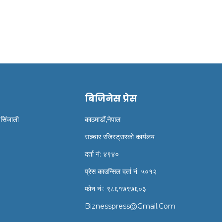
ेरिए
निधन
बिजिनेस प्रेस
 सिंजाली
काठमाडौं,नेपाल
सञ्चार रजिस्ट्रारको कार्यलय
दर्ता नं: ४९४०
प्रेस काउन्सिल दर्ता नं: ५०१२
फोन नंः: ९८६१७९७६०३
Biznesspress@gmail.com