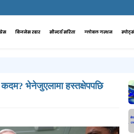
्रेस
बिजनेस रडार
सौन्दर्य सरिता
ग्लोबल गन्थन
स्पोर्ट
 कदम? भेनेजुएलामा हस्तक्षेपपछि