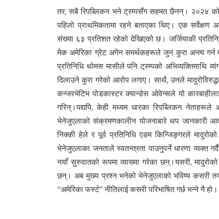
तर, सबै रिपब्लिकन भने ट्रम्पसँग सहमत छैनन्। २०२४ को चु
पहिलो प्राथमिकतामा रहने बताएका थिए। एक सर्वेक्षण अनु
संख्या ६३ प्रतिशत रहेको देखिएको छ। जर्जियाकी प्रतिनिध
मेक अमेरिका ग्रेट अगेन समर्थकहरूले जुन कुरा अन्त्य गर्न
प्रतिनिधि थोमस मासीले पनि ट्रम्पको अभिव्यक्तिमाथि व्यं
दिलाउने कुरा गरेको आरोप लगाए। साथै, उनले मादुरोविरुद्
कन्जरभेटिभ पोडकास्टर क्यान्डेस ओवेन्सले यो कारबाहील
गरिन्।यद्यपि, केही मध्यम धारका रिपब्लिकन नेताहरूले
भेनेजुएलाको संक्रमणकालीन योजनाबारे थप जानकारी आवश
निक्की हेले र पूर्व प्रतिनिधि एडम किन्जिङ्गरले मादु
भेनेजुएलाका जनताले स्वतन्त्रता पाउनुपर्ने धारणा व्यक्त 
नयाँ सुरुवातको रूपमा व्याख्या गरेका छन्।यसरी, मादुरोक
छन्। अब मुख्य प्रश्न भनेको भेनेजुएलाको भविष्य कसरी त
“अमेरिका फर्स्ट” नीतिलाई कसरी परिभाषित गर्छ भन्ने नै हो।