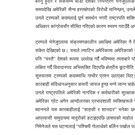
बस्नु हुँदैन र सकेसम्म चाँडो देशको नियन्त्रण भेनेजुएल
समयदेखि अमेरिकी सैन्य हस्तक्षेपको विरोधी मानिन्छन्, उनल
उनले ट्रम्पको कदमलाई पूर्ण समर्थन नगरी राष्ट्रपति शक्
अधिकार कांग्रेससँग सीमित गरिएको कारण स्मरण गराउँदै अना
ट्रम्पले भेनेजुएलामा संक्रमणकालीन अवधिमा अमेरिका नै 
संकेत देखिएको छ। यसले ल्याटिन अमेरिकामा अमेरिकाको दीर
पनि “यस्तै” देशको रूपमा उल्लेख गर्दै भविष्यमा त्यसबारे
लक्षित गर्दै विवादास्पद अभिव्यक्ति दिएपछि क्षेत्रीय कूट
सुरुवातमा ट्रम्पको कदममाथि गम्भीर प्रश्न उठाएका थिए
कारबाही संविधानअनुसार कसरी जायज हुन्छ भन्ने जान्न चाहे
उनले राष्ट्रपतिले अमेरिकी नागरिक र कर्मचारीको सुरक्ष
अमेरिका ग्रेट अगेन आन्दोलनका प्रभावशाली व्यक्तिहरूले 
ब्याननले यस कारबाहीलाई “साहसी र शानदार” भनेका छन्। 
आप्रवासी समुदायमा मादुरोको हटाइएपछि उत्सवको माहोल द
गिमेनेजले यस घटनालाई “पश्चिमी गोलार्धको बर्लिन पर्खाल 