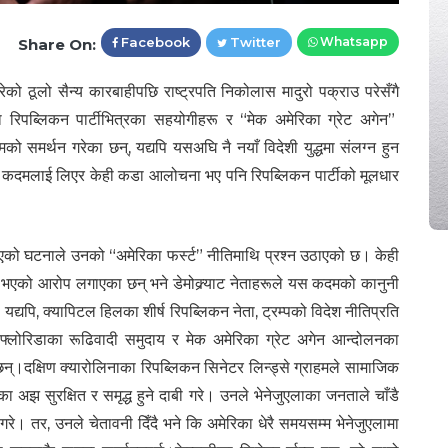
Facebook
Twitter
Whatsapp
Share On:
गरेको ठूलो सैन्य कारबाहीपछि राष्ट्रपति निकोलास मादुरो पक्राउ परेसँगै
 रिपब्लिकन पार्टीभित्रका सहयोगीहरू र “मेक अमेरिका ग्रेट अगेन”
समर्थन गरेका छन्, यद्यपि यसअघि नै नयाँ विदेशी युद्धमा संलग्न हुन
पको कदमलाई लिएर केही कडा आलोचना भए पनि रिपब्लिकन पार्टीको मूलधार
मा लिएको घटनाले उनको “अमेरिका फर्स्ट” नीतिमाथि प्रश्न उठाएको छ। केही
ित भएको आरोप लगाएका छन् भने डेमोक्र्याट नेताहरूले यस कदमको कानुनी
द्यपि, क्यापिटल हिलका शीर्ष रिपब्लिकन नेता, ट्रम्पको विदेश नीतिप्रति
फ्लोरिडाका रूढिवादी समुदाय र मेक अमेरिका ग्रेट अगेन आन्दोलनका
ा छन्।दक्षिण क्यारोलिनाका रिपब्लिकन सिनेटर लिन्ड्से ग्राहमले सामाजिक
ा अझ सुरक्षित र समृद्ध हुने दाबी गरे। उनले भेनेजुएलाका जनताले चाँडै
 गरे। तर, उनले चेतावनी दिँदै भने कि अमेरिका धेरै समयसम्म भेनेजुएलामा