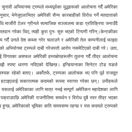
नावी अभियानमा ट्रम्पले मध्यपूर्वका युद्धहरूको आलोचना गर्दै अमेरिका
सार, भेनेजुएलाभित्र अमेरिकी सैन्य कारबाहीको विरोध गर्ने मतदाताको
ि मार्जोरी टेलर ग्रीनले सामाजिक सञ्जालमा कडा प्रतिक्रिया जनाउँदै
 मतदान गरेका थिए, त्यही कुरा पुनः सुरु भएको टिप्पणी गरिन्।केन्टकीका
ग्य गर्दै उनले देश कब्जा गरेर चलाउने र अमेरिकी तेल कम्पनीलाई फाइदा
धको अभियोगमा ट्रम्पले दाबी गरेजस्तो आरोप नसमेटिएको दाबी गरे। उता,
ाई विगतका असफल अमेरिकी हस्तक्षेपहरूसँग तुलना गर्दै तीव्र आलोचना
 अझै स्पष्ट धारणा नदिएको देखिन्छ। इन्डियानाका सिनेटर टोड यङले
्यक रहेको बताए। अर्कोतर्फ, ट्रम्पका आलोचक भए पनि पूर्व राजदूत
रोको हटाइएलाई सकारात्मक कदमको रूपमा स्वागत गरेका छन्। उनीहरूले
गर्दै यसलाई अमेरिकाका लागि मात्र नभई सम्पूर्ण अमेरिकन महादेशका लागि
ो पक्राउपछि अमेरिकी राजनीतिमा समर्थन र विरोध दुबै स्वर तीव्र भएका
य हुन्छ, अमेरिकाको भूमिका कति समयसम्म रहन्छ र यस कदमले ट्रम्पको