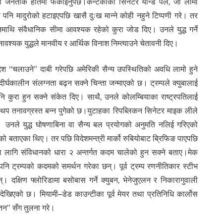
ाका जनताकै हातमा फर्काइनुपर्छ।केन्टकीका सिनेटर र्यान्ड पल, जो लामो
े पनि मादुरोको हटाइएपछि खासै दुःख मान्ने कोही नहुने टिप्पणी गरे। तर
तिमाथि संवैधानिक सीमा आवश्यक रहेको कुरा जोड दिए। उनले युद्ध गर्ने
वश्यक युद्धले मानवीय र आर्थिक विनाश निम्त्याउने चेतावनी दिए।
देश “चलाउने” दाबी गरेपछि अमेरिकी सैन्य उपस्थितिको अवधि लामो हुने
्घकालीन संलग्नता बढ्न सक्ने चिन्ता जन्माएको छ। ट्रम्पले क्युबालाई
 पनि कुरा हुन सक्ने संकेत दिए। साथै, उनले कोलम्बियाका राष्ट्रपतिलाई
नीति थप तनावग्रस्त बन्न पुगेको छ।युटाहका रिपब्लिकन सिनेटर माइक लीले
। उनले युद्ध घोषणाबिना वा सैन्य बल प्रयोगको अनुमति नलिई गरिएको
को बताएका थिए। तर पछि विदेशमन्त्री मार्को रुबियोबाट ब्रिफिङ पाएपछि
ाका लागि संविधानको धारा २ अन्तर्गत कदम चालेको हुन सक्ने बताए।मेक
पनि ट्रम्पको कदमको समर्थन गरेका छन्। पूर्व ट्रम्प रणनीतिकार स्टीभ
दक्षिण फ्लोरिडामा बसोबास गर्ने क्युबन, भेनेजुएलन र निकारागुवाली
ेखिएको छ। मियामी–डेड काउन्टीका पूर्व मेयर तथा प्रतिनिधि कार्लोस
पतन” सँग तुलना गरे।