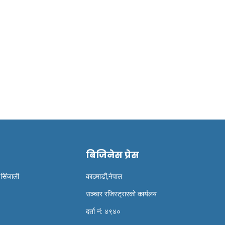
े अध्यक्ष केपी शर्मा ओलीले
अमेरिकी राष्ट्रपति निर्वाचन मा
िनिधिसभाला...
एलोन मस्क को प...
बिजिनेस प्रेस
 सिंजाली
काठमाडौं,नेपाल
सञ्चार रजिस्ट्रारको कार्यलय
दर्ता नं: ४९४०