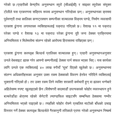
गरेको छ।प्रहरीको केन्द्रीय अनुसन्धान ब्युरो (सीआईबी) र साइबर ब्युरोका संयुक्त
टोलीले यस प्रकरणमा सक्रिय रूपमा अनुसन्धान गरिरहेका छन्। अनुसन्धानका क्रममा
पूर्वमन्त्री तथा कालिका कन्स्ट्रक्सन कम्पनीका सञ्चालक विक्रम पाण्डे, निर्माण व्यवसायी
प्रकाश ढुंगाना लगायतका व्यक्तिहरूलाई पक्राउ गरिएको छ। वैशाख ११ मा पक्राउ
परेका पाण्डे र वैशाख १३ मा पक्राउ परेका ढुंगाना दुवै जना ठेक्का प्रक्रियामा
अनियमितता र मिलेमतोमा संलग्न रहेको आरोपमा हिरासतमा राखिएका छन्।
प्रकाश ढुंगाना कल्पवृक्ष बिल्डर्स प्रालिका सञ्चालक हुन्। प्रहरी अनुसन्धानअनुसार
उनले वेबसाइट ह्याक गरेर आफ्नो कम्पनीलाई ठेक्का पार्न सफल भएका थिए। यस कार्यका
लागि उनले एक व्यक्तिलाई ४० लाख रुपैयाँ ‘घुस’ दिएको खुलेको छ। अनुसन्धानमा
संलग्न अधिकारीहरूका अनुसार उक्त रकम ठेक्काको विवरण हेरफेर गरिदिने व्यक्तिलाई
भुक्तानी गरिएको हो। तर उक्त रकम लिने व्यक्ति सरकारी कर्मचारी हुन् वा ह्याकर भन्नेबारे
अहिलेसम्म स्पष्ट खुलाइएको छैन।विशेषगरी काठमाडौं उपत्यकाको फोहोर व्यवस्थापन हुने
बञ्चरेडाँडा क्षेत्रमा रहेको सेनेटरी ल्याण्डफिल साइटसँग सम्बन्धित ठेक्कामा गम्भीर
अनियमितता भएको पाइएको छ। त्यहाँको फोहोर रोक्ने प्रबलित माटोको बाँधको उचाइ
विस्तार गर्ने ठेक्का कल्पवृक्ष बिल्डर्सले गैरकानुनी तरिकाले प्राप्त गरेको अनुसन्धान निष्कर्ष