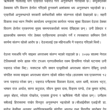
ऋषिकेश गौलीलाई पनि प्रहरीले पक्राउ गरेर अनुसन्धान गरिरहेको छ। केयूकेएलको
ठेक्कामा पनि विवरण हेरफेर गरिएको हुनसक्ने आशंकामा थप अनुसन्धान भइरहेको छ।
प्रहरीको अनुसन्धानले सरकारी कर्मचारीको समेत संलग्नता रहेको देखाएको छ। सहरी
विकास तथा भवन निर्माण कार्यालय धनकुटामा कार्यरत नायब सुब्बा दिवाकर देउजा ठेक्का
विवरण हेरफेर प्रकरणमा मुख्य समन्वयकर्ताको रूपमा देखिएका छन्। उनी ठेकेदार र
ह्याकरबीच समन्वय गरेर ठेक्का प्रक्रियामा हस्तक्षेप गर्ने र त्यसबापत कमिसन लिने
कार्यमा संलग्न रहेको आरोप छ। देउजालाई एक महिनाअघि नै पक्राउ गरिएको थियो।
देउजा यसअघि पनि साइबर अपराधमा संलग्न भएको पाइएको छ। २०७७ सालमा नेपाल
टेलिकमको सर्भर ह्याक गरेर टपअप प्रणालीमार्फत रकम हिनामिना गरेको घटनामा उनी
पक्राउ परेका थिए। यसपटक पनि समान प्रकृतिको अपराधमा संलग्न देखिनु उनले
संगठित रूपमा साइबर अपराधमा संलग्न रहेको संकेत गर्दछ।हालसम्म यस प्रकरणमा १२
जना पक्राउ परेका छन्। पक्राउ पर्नेहरूमा दिवाकर देउजा, धरत धामी, सञ्जय भट्ट,
भाष्कर राज अर्याल, सागर कटुवाल, जीवन कुमार दास, विक्रम पाण्डे, टंक कुमार श्रेष्ठ,
अमृत बोहरा, स्वेदश पोखरेल, प्रकाश ढुंगाना र ऋषिकेश गौली रहेका छन्। उनीहरू
सबैलाई हिरासतमा राखेर विस्तृत अनुसन्धान भइरहेको छ।सीआईबीका एआईजी डा.
मनोज केसीका अनुसार आरोपितहरूमाथि संगठित अपराध तथा विद्युतीय कारोबार ऐन