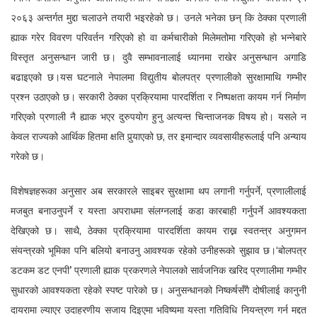
२०६३ अन्तर्गत मुद्दा चलाउने तयारी भइरहेको छ। उनले भनेका छन् कि ठेक्का प्रणाली
ह्याक गरेर विवरण परिवर्तन गरिएको हो वा कर्मचारीको मिलेमतोमा गरिएको हो भन्नेबारे
विस्तृत अनुसन्धान जारी छ। दुवै सम्भावनालाई ध्यानमा राखेर अनुसन्धान अगाडि
बढाइएको छ।यस घटनाले नेपालमा विद्युतीय बोलपत्र प्रणालीको सुरक्षामाथि गम्भीर
प्रश्न उठाएको छ। सरकारी ठेक्का प्रक्रियामा पारदर्शिता र निष्पक्षता कायम गर्न निर्माण
गरिएको प्रणाली नै ह्याक भएर दुरुपयोग हुनु अत्यन्त चिन्ताजनक विषय हो। यसले न
केवल राज्यको आर्थिक हितमा क्षति पुर्‍याएको छ, तर इमान्दार व्यवसायीहरूलाई पनि अन्याय
गरेको छ।
विशेषज्ञहरूका अनुसार अब सरकारले साइबर सुरक्षामा थप लगानी गर्नुपर्ने, प्रणालीलाई
मजबुत बनाउनुपर्ने र यस्ता अपराधमा संलग्नलाई कडा कारबाही गर्नुपर्ने आवश्यकता
देखिएको छ। साथै, ठेक्का प्रक्रियामा पारदर्शिता कायम राख्न स्वतन्त्र अनुगमन
संयन्त्रको भूमिका पनि बलियो बनाउनु आवश्यक रहेको उनीहरूको सुझाव छ।‘बोलपत्र
डटकम डट एनपी’ प्रणाली ह्याक प्रकरणले नेपालको सार्वजनिक खरिद प्रणालीमा गम्भीर
सुधारको आवश्यकता रहेको स्पष्ट पारेको छ। अनुसन्धानको निष्कर्षसँगै दोषीलाई कानुनी
दायरामा ल्याएर उदाहरणीय सजाय दिइएमा भविष्यमा यस्ता गतिविधि नियन्त्रण गर्न मद्दत