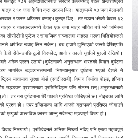
ो फ्लाइट १७१ अहमदाबादस्थित सरदार वल्लभभाई पटेल अन्तर्राष्ट्रिय
ात्रु र १० जना केबिन क्रू सदस्य थिए। यात्रुमध्ये ५३ जना बेलायती
भरवाल र फर्स्ट अफिसर क्लाइभ कुन्दर थिए। तर उडान भरेको केवल ३२
सबै यात्रु र चालकदलमध्ये केवल एक जना मात्र जीवित बचे भने जमिनमा
 भएका सीसीटीभी फुटेज र सामाजिक सञ्जालमा भाइरल भएका भिडियोहरूले
िमानले अपेक्षित उचाइ लिन सकेन। बरु हावामै झुन्डिएको जस्तो देखिएपछि
 केही सेकेन्डपछि ठूलो विस्फोट, आगो र कालो धुवाँको मुस्लो देखियो।
बारे अनेक प्रश्न उठायो।दुर्घटनाको अनुसन्धान भारतको विमान दुर्घटना
्ट्रिय नागरिक उड्डयनसम्बन्धी नियमअनुसार दुर्घटना भएको देशले नै
ट्रिय यातायात सुरक्षा बोर्ड (एनटीएसबी), विमान निर्माता बोइङ, इन्जिन
ंघीय उड्डयन प्रशासनका प्रतिनिधिहरू पनि संलग्न छन्।अनुसन्धानको
दिनु हो। तर यस दुर्घटनामा धेरै पक्षको प्रतिष्ठा जोडिएको छ। बोइङका लागि
्रश्न हो। एयर इन्डियाका लागि आफ्नो ब्रान्डको प्रतिष्ठा जोगाउने
मृत्युको वास्तविक कारण जान्नु सबैभन्दा महत्वपूर्ण विषय हो।
विवाद निम्त्यायो। प्रतिवेदनले अन्तिम निष्कर्ष नदिए पनि एउटा महत्वपूर्ण