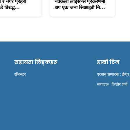
न र नगर प्रहरी
नक्कली लाइसेन्स प्रकरणमा
ब
डे बिरुद्ध...
थप एक जना सिआइबी नि...
फ
सहायता लिङ्कहरू
हाम्रो टिम
रजिस्टर
प्रधान सम्पादक : ईन्द्र
सम्पादक : किशोर शर्मा