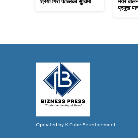
ी नेपालको
श्रेया गिरी फोर्ब्सको सुचिमा
मेयर बाले
प्रमुख पान्
Operated by K Cube Entertainment