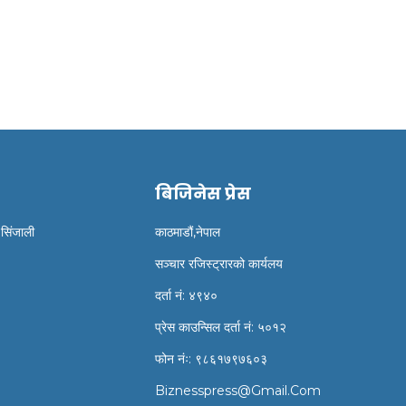
ाग्लुङ,पर्बत,र बाकेका सिडियो
इतिहासबिद ज्ञानमणी नेपालको
ेरिए
निधन
बिजिनेस प्रेस
 सिंजाली
काठमाडौं,नेपाल
सञ्चार रजिस्ट्रारको कार्यलय
दर्ता नं: ४९४०
प्रेस काउन्सिल दर्ता नं: ५०१२
फोन नंः: ९८६१७९७६०३
Biznesspress@gmail.com