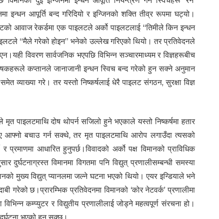
िमानका दुई इन्जिनमा इन्धन आपूर्ति नियन्त्रण गर्ने स्विचहरू ‘रन’
 इन्धन आपूर्ति बन्द गरिदियो र इन्जिनको शक्ति तीव्र रूपमा घट्यो।
कपिटको आवाज रेकर्डमा एक पाइलटले अर्को पाइलटलाई “तिमीले किन इन्धन
ाइलटले “मैले गरेको होइन” भनेको उल्लेख गरिएको थियो। तर प्रतिवेदनले
ाएन।यही विवरण सार्वजनिक भएपछि विभिन्न सञ्चारमाध्यम र विज्ञहरूबीच
षकहरूले कप्तानले जानाजानी इन्धन स्विच बन्द गरेको हुन सक्ने अनुमान
 व्याख्या गरे। तर यस्तो निष्कर्षलाई धेरै पाइलट संगठन, सुरक्षा विज्ञ
े मृत पाइलटमाथि दोष थोपर्न सजिलो हुने भएकाले यस्तो निष्कर्षमा हतार
 आफ्नो बचाउ गर्न सक्थे, तर मृत पाइलटमाथि आरोप लगाउँदा त्यसको
्शी र प्रमाणमा आधारित हुनुपर्छ।विवादको अर्को पक्ष विमानको प्राविधिक
र दुर्घटनाग्रस्त विमानमा विगतमा पनि विद्युत् प्रणालीसम्बन्धी समस्या
ो मुख्य विद्युत् प्यानलमा जल्ने घटना भएको थियो। एयर इन्डियाले भने
ाबी गरेको छ।प्रारम्भिक प्रतिवेदनमा विमानको ‘कोर नेटवर्क’ प्रणालीमा
भिन्न कम्प्युटर र विद्युतीय प्रणालीलाई जोड्ने महत्वपूर्ण संरचना हो।
ुर्घटना भएको हुन सक्छ।