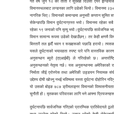
गत वर्ष जुन १२ को तातो र सुख्खा दिउँसो एयर इन्डियाक
विमानस्थलबाट लन्डनका लागि उडेको थियो। विमानमा २३० य
नागरिक थिए। विमानको कमान्डमा अनुभवी कप्तान सुमित स
सेकेन्डपछि विमान दुर्घटनाग्रस्त भयो। विमानमा रहेका 
रहेका १९ जनाको पनि मृत्यु भयो।दुर्घटनापछि सार्वजनिक
विमान सामान्य रूपमा उडेको देखाउँछन्। तर केही क्षणमै व
बिस्तारै तल झर्दै भवन र रूखहरूको पछाडि हरायो। त्यसको
यसले दुर्घटनाको भयावहता स्पष्ट पारे पनि वास्तविक कारण
अनुसन्धान ब्युरो (एएआईबी) ले गरिरहेको छ। अन्तर्राष
अनुसन्धानको नेतृत्व गर्छ। यस अनुसन्धानमा अमेरिकाको राष्
निर्माता जीई एरोस्पेस तथा अमेरिकी उड्डयन नियामक स
उद्देश्य दोषी खोज्नु नभई भविष्यमा यस्ता दुर्घटना दोहोरिन न
यो उसको बोइङ ७८७ ड्रीमलाइनर विमानको विश्वसनीयताको प
चुनौती हो। मृतकका परिवारका लागि भने आफ्ना प्रियजनहरूको 
दुर्घटनापछि सार्वजनिक गरिएको प्रारम्भिक प्रतिवेदनले ठूलो 