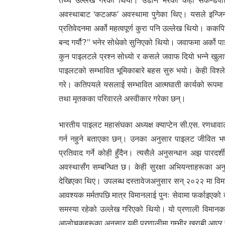
तथ्य उल्लेख गरेको थियो। उडान भरेको केही सेकेन्डपछि व
अवस्थाबाट ‘कटअफ’ अवस्थामा पुगेका थिए। यसले इन्जिनमा
प्रतिवेदनमा अर्को महत्वपूर्ण कुरा पनि उल्लेख थियो। क
बन्द गर्यौ?” भनेर सोधेको सुनिएको थियो। जवाफमा अर्को प
कुन पाइलटले प्रश्न सोध्यो र कसले जवाफ दियो भन्ने खुल
पाइलटको सम्भावित भूमिकाबारे बहस सुरु भयो। केही विश्ले
गरे। कतिपयले यसलाई सम्भावित आत्मघाती कार्यको रूपमा समेत
तथा मृतकका परिवारले अस्वीकार गरेका छन्।
भारतीय पाइलट महासंघका अध्यक्ष क्याप्टेन सी.एस. रणधावाल
गर्न नहुने बताएका छन्। उनका अनुसार पाइलट जीवित भए
प्रतिवाद गर्ने कोही हुँदैन। त्यसैले अनुसन्धान अझ पारदर
अवस्थासँग सम्बन्धित छ। केही सुरक्षा अभियन्ताहरूका अनुसा
देखिएका थिए। उपलब्ध दस्तावेजअनुसार सन् २०२२ मा विमानक
आवश्यक मर्मतपछि मात्र विमानलाई पुनः सेवामा फर्काइएको द
समस्या रहेको उल्लेख गरिएको थियो। यो प्रणाली विमानका वि
आलोचकहरूका अनुसार यही प्रणालीमा गम्भीर खराबी आएर द