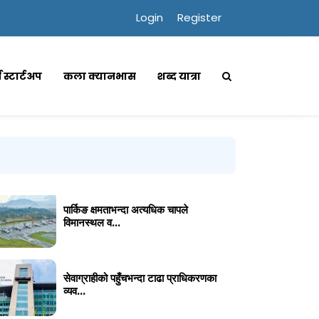
Login
Register
्स स्टार्टअप
कला क्यानभास
शब्द यात्रा
पार्किङ क्षमताभन्दा अत्यधिक चापले
विमानस्थल व...
सेवाग्राहीको पहुँचभन्दा टाढा प्राधिकरणका
व्यव...