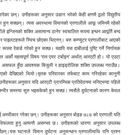
 सारेका छन्। उनीहरूका अनुसार उडान भरेको केही क्षणमै ठूलो विद्युतीय
का हुन सक्छन्। त्यस अवस्थामा विमानको प्रणालीले आफू जमिनमै रहेको
ीले इन्जिनको शक्ति असामान्य ठानेर स्वचालित रूपमा इन्धन आपूर्ति बन्द
ुसार पाइलटहरूले स्विच छोएका थिएनन्। बरु कम्प्युटर प्रणालीबाट आएको
ूपमा रेकर्ड गरेको हुन सक्छ। यद्यपि यस दाबीलाई पुष्टि गर्ने निर्णायक
त अर्को महत्वपूर्ण विषय ‘राम एयर टर्बाइन’ अर्थात् आरएटी हो। यो एउटा
ाली असफल हुँदा आवश्यक बिजुली र हाइड्रोलिक शक्ति उपलब्ध गराउँछ।
 भएको देखिएको थियो।मृतक परिवारका तर्फबाट काम गरिरहेका कानुनी
नीहरूका अनुसार यदि आरएटी प्रारम्भिक प्रतिवेदनमा भनिएभन्दा पहिले
 गम्भीर समस्या सुरु भइसकेको हुन सक्छ। त्यसैले दुर्घटनाको कारण केवल
तलाई अस्वीकार गरेका छन्। उनीहरूका अनुसार बोइङ ७८७ को प्रणाली यति
ो विफलता हुनु अत्यन्तै असम्भव छ। उनीहरूको धारणा अनुसार उपलब्ध
ँछन्।यस घटनाले विमान दुर्घटना अनुसन्धान प्रणालीमाथि पनि प्रश्न