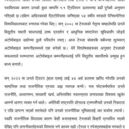
स्वामित्वका कारण उनको कुल सम्पत्ति १.१ ट्रिलियन डलरभन्दा बढी पुगेको अनुमान
गरिएको छ।दक्षिण अफ्रिकाको प्रिटोरियामा जन्मिएका ५४ वर्षीय मस्कले पेन्सिल्भेनिया
विश्वविद्यालयबाट स्नातक गरेका थिए। सन् २००८ मा टेस्लाको नेतृत्व सम्हालेपछि उनले
विद्युतीय सवारी साधनलाई उच्च प्रदर्शन र आधुनिक सफ्टवेयर सुविधासँग जोड्दै
अटोमोबाइल उद्योगमा ठूलो परिवर्तन ल्याए। आज टेस्ला संसारकै सबैभन्दा मूल्यवान्
अटोमोबाइल कम्पनीहरूमध्ये एक बनेको छ। धेरै विश्लेषकहरूका अनुसार टेस्लाको
सफलताले परम्परागत अटोमोबाइल कम्पनीहरूलाई पनि विद्युतीय सवारीतर्फ उन्मुख हुन
बाध्य बनायो।
सन् २०२२ मा उनले ट्विटर (हाल एक्स) लाई ४४ अर्ब डलरमा खरिद गरेपछि उनको
सामाजिक तथा राजनीतिक प्रभाव अझ व्यापक बन्यो। यस प्लेटफर्ममार्फत उनले
राजनीति, अध्यागमन, सरकारी खर्च, अभिव्यक्ति स्वतन्त्रता लगायतका विषयमा खुलेर
आफ्नो धारणा व्यक्त गर्न थाले। अमेरिकी राष्ट्रपति डोनाल्ड ट्रम्पसँगको उनको निकटता
र पछि उत्पन्न भएको मतभेदले पनि उनको राजनीतिक भूमिकालाई थप चर्चामा ल्यायो।
यद्यपि राजनीतिक विवादका कारण केही बजारहरूमा टेस्लाको बिक्री प्रभावित भएको
देखिए पनि लगानीकर्ताहरूको विश्वास भने कायम रह्यो।टेस्ला र स्पेसएक्सबाहेक मस्कले द