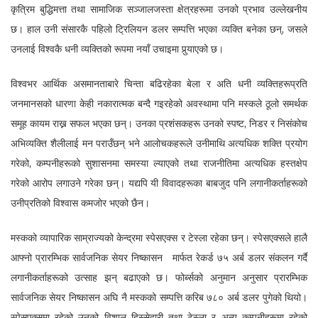
कृत्रिम बुद्धिमत्ता तथा सामाजिक सञ्जालजस्ता क्षेत्रहरूमा उनको प्रभाव उल्लेखनीय
छ। हाल उनी संसारकै पहिलो ट्रिलियन डलर सम्पत्ति भएका व्यक्ति बनेका छन्, जसले
उनलाई विश्वकै धनी व्यक्तिको रूपमा नयाँ उचाइमा पुर्‍याएको छ।
विश्वभर आर्थिक असमानताबारे चिन्ता बढिरहेका बेला र अति धनी व्यक्तिहरूप्रति
जनमानसको धारणा केही नकारात्मक बन्दै गइरहेको अवस्थामा पनि मस्कले ठूलो समर्थक
समूह कायम राख्न सफल भएका छन्। उनका प्रशंसकहरू उनको स्पष्ट, निडर र निसंकोच
अभिव्यक्ति शैलीलाई मन पराउँछन् भने आलोचकहरूले उनीमाथि अत्यधिक शक्ति प्रयोग
गरेको, कम्पनीहरूको सुशासनमा समस्या ल्याएको तथा राजनीतिमा अत्यधिक हस्तक्षेप
गरेको आरोप लगाउने गरेका छन्। यद्यपि यी विवादहरूका बाबजुद पनि लगानीकर्ताहरूको
उनीप्रतिको विश्वास कमजोर भएको छैन।
मस्कको व्यापारिक साम्राज्यको केन्द्रमा स्पेसएक्स र टेस्ला रहेका छन्। स्पेसएक्सले हालै
आफ्नो प्रारम्भिक सार्वजनिक सेयर निष्कासन मार्फत रेकर्ड ७५ अर्ब डलर संकलन गर्दै
लगानीकर्ताहरूको उत्साह झन् बढाएको छ। फोर्ब्सको अनुमान अनुसार प्रारम्भिक
सार्वजनिक सेयर निष्कासन अघि नै मस्कको सम्पत्ति करिब ७८० अर्ब डलर पुगेको थियो।
स्पेसएक्समा रहेको उनको विशाल हिस्सेदारी तथा टेस्ला र अन्य कम्पनीहरूमा रहेको