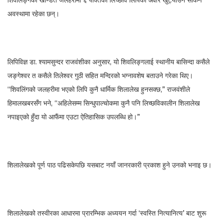
शिवलिङ्गको खण्डित जलहरीमा ६ पंक्तिको लिच्छवि लिपिका अक्षर खुट्याउन सकिने
अवस्थामा रहेका छन्।
लिपिविज्ञ डा. श्यामसुन्दर राजवंशीका अनुसार, यो शिवलिङ्गलाई स्थानीय बासिन्दा कसैले
जङ्गेश्वर त कसैले तिलेश्वर गुठी सहित मन्दिरको भग्नावशेष बताउने गरेका थिए।
“शिवलिंगको जलहरीमा भएको लिपि कुनै धार्मिक शिलालेख हुनसक्छ,” राजवंशीले
हिमालखबरसँग भने, “अहिलेसम्म सिन्धुपाल्चोकमा कुनै पनि लिच्छविकालीन शिलालेख
नपाइएको हुँदा यो आफैंमा एउटा ऐतिहासिक उपलब्धि हो।”
शिलालेखको पूर्ण पाठ पढिसकेपछि यसबाट नयाँ जानरकारी प्रकाश हुने उनको भनाइ छ।
शिलालेखको तस्वीरका आधारमा प्रारम्भिक अध्ययन गर्दा ‘स्वस्ति नित्यानित्य’ बाट शुरू