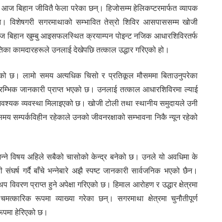
पा आज बिहान जीवितै फेला परेका छन्। हिजोसम्म हेलिकप्टरमार्फत व्यापक
िएन। विशेषगरी सगरमाथाको सम्भावित तेस्रो शिविर आसपाससम्म खोजी
 बिहान खुम्बु आइसफलस्थित क्रयाम्पन पोइन्ट नजिक आधारशिविरतर्फ
तिका कामदारहरूले उनलाई देखेपछि तत्काल उद्धार गरिएको हो।
ाइएको छ। लामो समय अत्यधिक चिसो र प्रतिकूल मौसममा बिताउनुपरेका
्रारम्भिक जानकारी प्राप्त भएको छ। उनलाई तत्काल आधारशिविरमा ल्याई
 आवश्यक व्यवस्था मिलाइएको छ। खोजी टोली तथा स्थानीय समुदायले उनी
मय सम्पर्कविहीन रहेकाले उनको जीवनरक्षाको सम्भावना निकै न्यून रहेको
न्ने विषय अहिले सबैको चासोको केन्द्र बनेको छ। उनले यो अवधिमा के
र्ष गर्दै बाँचे भन्नेबारे अझै स्पष्ट जानकारी सार्वजनिक भएको छैन।
थप विवरण प्राप्त हुने अपेक्षा गरिएको छ। हिमाल आरोहण र उद्धार क्षेत्रमा
कारिक रूपमा व्याख्या गरेका छन्। सगरमाथा क्षेत्रमा चुनौतीपूर्ण
रूपमा हेरिएको छ।