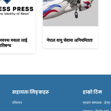
पाल वायु सेवामा अनियमितता
एभरेस्ट होटेल ले ईआईए वुझायो
सहायता लिङ्कहरू
हाम्रो टिम
रजिस्टर
प्रधान सम्पादक : ईन्द्र