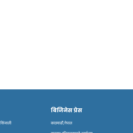
बैंकहरुमा नयाँ व्याज दर
कृतिमानी आरोही कामिरि
शेर्पालाई पर्यटन मन्त...
बिजिनेस प्रेस
 सिंजाली
काठमाडौं,नेपाल