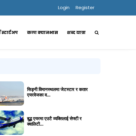
Login
Register
्स स्टार्टअप
कला क्यानभास
शब्द यात्रा
सिड्नी विमानस्थलमा जेटस्टार र कतार
एयरवेजका व...
बुद्ध एयरमा एउटै व्यक्तिलाई सेफ्टी र
क्वालिटी...