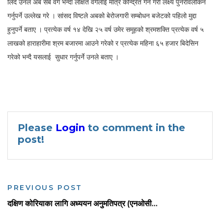
लिँदै उनले अब सबै वर्ग भन्दा लक्षित वर्गलाई मात्रै केन्द्रित गर्ने गरी लक्ष्य पुनरावलोकन
गर्नुपर्ने उल्लेख गरे । सांसद विष्टले अबको बेरोजगारी सम्बोधन बजेटको पहिलो मुद्दा
हुनुपर्ने बताए । प्रत्येक वर्ष १४ देखि २५ वर्ष उमेर समूहको श्रमशक्ति प्रत्येक वर्ष ५
लाखको हाराहारीमा श्रम बजारमा आउने गरेको र प्रत्येक महिना ६५ हजार बिदेसिन
गरेको भन्दै यसलाई सुधार गर्नुपर्ने उनले बताए ।
Please
Login
to comment in the
post!
PREVIOUS POST
दक्षिण कोरियाका लागि अध्ययन अनुमतिपत्र (एनओसी...