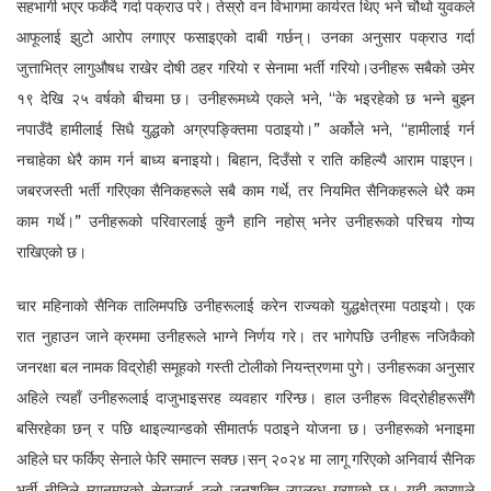
सहभागी भएर फर्कँदै गर्दा पक्राउ परे। तेस्रो वन विभागमा कार्यरत थिए भने चौथो युवकले
आफूलाई झुटो आरोप लगाएर फसाइएको दाबी गर्छन्। उनका अनुसार पक्राउ गर्दा
जुत्ताभित्र लागुऔषध राखेर दोषी ठहर गरियो र सेनामा भर्ती गरियो।उनीहरू सबैको उमेर
१९ देखि २५ वर्षको बीचमा छ। उनीहरूमध्ये एकले भने, “के भइरहेको छ भन्ने बुझ्न
नपाउँदै हामीलाई सिधै युद्धको अग्रपङ्क्तिमा पठाइयो।” अर्कोले भने, “हामीलाई गर्न
नचाहेका धेरै काम गर्न बाध्य बनाइयो। बिहान, दिउँसो र राति कहिल्यै आराम पाइएन।
जबरजस्ती भर्ती गरिएका सैनिकहरूले सबै काम गर्थे, तर नियमित सैनिकहरूले धेरै कम
काम गर्थे।” उनीहरूको परिवारलाई कुनै हानि नहोस् भनेर उनीहरूको परिचय गोप्य
राखिएको छ।
चार महिनाको सैनिक तालिमपछि उनीहरूलाई करेन राज्यको युद्धक्षेत्रमा पठाइयो। एक
रात नुहाउन जाने क्रममा उनीहरूले भाग्ने निर्णय गरे। तर भागेपछि उनीहरू नजिकैको
जनरक्षा बल नामक विद्रोही समूहको गस्ती टोलीको नियन्त्रणमा पुगे। उनीहरूका अनुसार
अहिले त्यहाँ उनीहरूलाई दाजुभाइसरह व्यवहार गरिन्छ। हाल उनीहरू विद्रोहीहरूसँगै
बसिरहेका छन् र पछि थाइल्यान्डको सीमातर्फ पठाइने योजना छ। उनीहरूको भनाइमा
अहिले घर फर्किए सेनाले फेरि समात्न सक्छ।सन् २०२४ मा लागू गरिएको अनिवार्य सैनिक
भर्ती नीतिले म्यानमारको सेनालाई ठूलो जनशक्ति उपलब्ध गराएको छ। यही कारणले