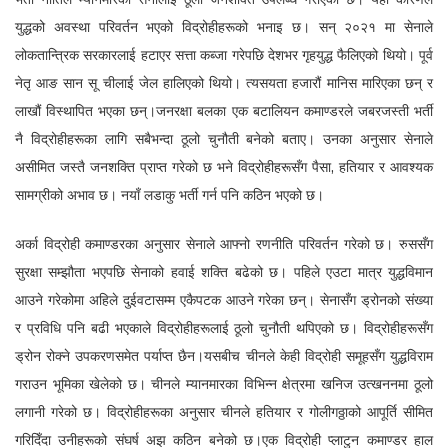
युद्धको अवस्था परिवर्तन भएको विद्रोहीहरूको भनाइ छ। सन् २०२१ मा सेनाले
लोकतान्त्रिक सरकारलाई हटाएर सत्ता कब्जा गरेपछि देशभर गृहयुद्ध फैलिएको थियो। पूर्व
नेतृ आङ सान सू चीलाई जेल हालिएको थियो। त्यसयता हजारौं मानिस मारिएका छन् र
लाखौं विस्थापित भएका छन्।जनरक्षा बलका एक बटालियन कमाण्डरले जबरजस्ती भर्ती
नै विद्रोहीहरूका लागि सबैभन्दा ठूलो चुनौती बनेको बताए। उनका अनुसार सेनाले
असीमित जस्तै जनशक्ति प्राप्त गरेको छ भने विद्रोहीहरूसँग पैसा, हतियार र आवश्यक
सामग्रीको अभाव छ। नयाँ लडाकु भर्ती गर्न पनि कठिन भएको छ।
अर्का विद्रोही कमाण्डरका अनुसार सेनाले आफ्नो रणनीति परिवर्तन गरेको छ। रुससँग
सुरक्षा सम्झौता भएपछि सेनाको हवाई शक्ति बढेको छ। पहिले एउटा मात्र युद्धविमान
आउने गरेकोमा अहिले दुईवटासम्म एकैपटक आउने गरेका छन्। सेनासँग ड्रोनको संख्या
र प्रविधि पनि बढी भएकाले विद्रोहीहरूलाई ठूलो चुनौती थपिएको छ। विद्रोहीहरूसँग
ड्रोन रोक्ने उपकरणसमेत पर्याप्त छैन।यसबीच चीनले केही विद्रोही समूहसँग युद्धविराम
गराउन भूमिका खेलेको छ। चीनले म्यानमारका विभिन्न क्षेत्रमा खनिज उत्खननमा ठूलो
लगानी गरेको छ। विद्रोहीहरूका अनुसार चीनले हतियार र गोलीगठ्ठाको आपूर्ति सीमित
गरिदिँदा उनीहरूको संघर्ष अझ कठिन बनेको छ।एक विद्रोही प्लाटुन कमाण्डर हाल