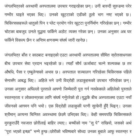
जंगलभित्रको अस्थायी अस्पतालमा उपचार गराइरहेका छन्। उनी बारुदी सुरुङमा परेर
गम्भीर घाइते भएका थिए। उनको खुट्टाको एडीको ठूलो भाग नष्ट भएको छ।
चिकित्सकहरूले धातुको पिन र प्लेट प्रयोग गरेर खुट्टा पुनर्निर्माण गरिरहेका छन्। गम्भीर
चोटका बाबजुद उनले युद्धमा फर्किने अठोट व्यक्त गरेका छन्। उनका अनुसार अब घर
फर्किने विकल्प छैन र अन्तिम क्षणसम्म संघर्ष जारी रहनेछ।
जंगलभित्र बाँस र काठबाट बनाइएको एउटा अस्थायी अस्पतालमा सीमित स्रोतसाधनका
बीच उपचार सेवा प्रदान भइरहेको छ। त्यहाँ सौर्य ऊर्जाबाट चल्ने शल्यकक्ष छ तर
औषधि, पैसा र एम्बुलेन्सको अभाव छ। अस्पताल सञ्चालन गरिरहेका चिकित्सक पहिले
सेनासँग आबद्ध थिए। अहिले भने उनी विद्रोही लडाकुहरूको उपचार गरिरहेका छन्।
उनका अनुसार अघिल्लो पुस्ताले आफ्नो जिम्मेवारी पूरा गर्न नसकेकाले अहिलेको पुस्ताले
स्वतन्त्रता र लोकतन्त्रका लागि संघर्ष गर्नुपरेको हो।युद्धकै बीच अस्पतालमा एउटा नयाँ
जीवनको आगमन पनि भयो। एक विद्रोही लडाकुकी पत्नी सुत्केरी हुँदै थिइन्। उनका
श्रीमान् अत्यन्त चिन्तित अवस्थामा छेउमै उभिएका थिए। केही समयपछि चिकित्सकले
मुस्कुराउँदै नवजात छोरीलाई बाहिर ल्याए। बच्चीको नाम “सु पे” राखियो, जसको अर्थ
“पूरा भएको इच्छा” भन्ने हुन्छ।छोरीको भविष्यबारे सोध्दा उनका बुबाले आफू स्वतन्त्र र