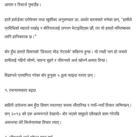
आराम र रिचार्ज गुमाउँछ।
हालै हार्वर्डका प्रोफेसर तथा खुशीका अनुसन्धात डा. आर्थर ब्रुक्सले भनेका छन्, “हामीले
प्रविधिको मद्दतले पर्खाइ र बोरियतलाई लगभग मेटाइदिएका छौं, तर यो हाम्रो मस्तिष्कका
लागि हानिकारक छ।”
बोर हुँदा हाम्रो दिमागको ‘डिफल्ट मोड नेटवर्क’ सक्रिय हुन्छ। यो त्यही भाग हो जसले
हामीलाई गहिरो सोच्ने, भावना बुझ्ने र जीवनको अर्थ खोज्ने क्षमता दिन्छ।
विज्ञानले प्रमाणित गरेका बोर हुनुका ५ ठूला फाइदा यस्ता छन्：
१. रचनात्मकता बढ्छ
बाहिरी उत्तेजना कम हुँदा दिमाग स्वतन्त्र रूपमा भौंतारिन्छ र नयाँ–नयाँ विचार जन्मिन्छन्।
सन् २०१३ को एक अध्ययनले देखायो– बोर भएको समूहले एकैखाले काम गरेपछि
अरूभन्दा धेरै सिर्जनात्मक विचार ल्याए।