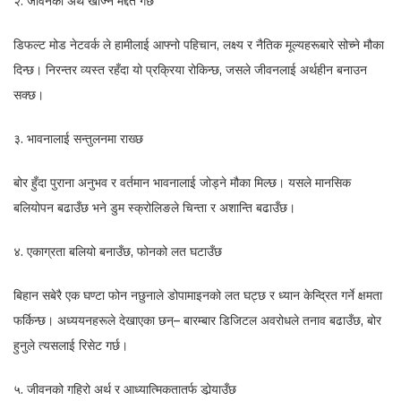
२. जीवनको अर्थ खोज्न मद्दत गर्छ
डिफल्ट मोड नेटवर्क ले हामीलाई आफ्नो पहिचान, लक्ष्य र नैतिक मूल्यहरूबारे सोच्ने मौका
दिन्छ। निरन्तर व्यस्त रहँदा यो प्रक्रिया रोकिन्छ, जसले जीवनलाई अर्थहीन बनाउन
सक्छ।
३. भावनालाई सन्तुलनमा राख्छ
बोर हुँदा पुराना अनुभव र वर्तमान भावनालाई जोड्ने मौका मिल्छ। यसले मानसिक
बलियोपन बढाउँछ भने डुम स्क्रोलिङले चिन्ता र अशान्ति बढाउँछ।
४. एकाग्रता बलियो बनाउँछ, फोनको लत घटाउँछ
बिहान सबेरै एक घण्टा फोन नछुनाले डोपामाइनको लत घट्छ र ध्यान केन्द्रित गर्ने क्षमता
फर्किन्छ। अध्ययनहरूले देखाएका छन्– बारम्बार डिजिटल अवरोधले तनाव बढाउँछ, बोर
हुनुले त्यसलाई रिसेट गर्छ।
५. जीवनको गहिरो अर्थ र आध्यात्मिकतातर्फ डोर्‍याउँछ