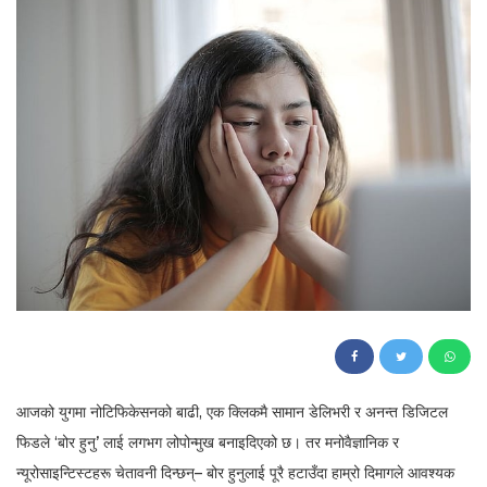
124
आजको युगमा नोटिफिकेसनको बाढी, एक क्लिकमै सामान डेलिभरी र अनन्त डिजिटल
फिडले ‘बोर हुनु’ लाई लगभग लोपोन्मुख बनाइदिएको छ। तर मनोवैज्ञानिक र
न्यूरोसाइन्टिस्टहरू चेतावनी दिन्छन्– बोर हुनुलाई पूरै हटाउँदा हाम्रो दिमागले आवश्यक