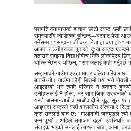
404
पशुपति क्याम्पसको हातामा छोटो स्कर्ट, छडी छोड
समस्यासँग जोडिएकी हुन्छिन्—घरबाट पैसा आउन 
गर्नेसम्म। “सम्झना जी कडा नेता हो क्या हो?” भ
आफ्ना र उनीहरूका गुनासो, दुःख साट्दा एकदमै ह
बताउने सम्झना विद्यार्थीबीच निकै लोकप्रिय छिन
घोत्लिन्छिन् र थप्छिन्, “समाजलाई केही गर्नुपर्छ भ
सम्झनाको गाउँमा एउटा मात्र दलित परिवार छ। 
बनाउँथ्यो। गाउँमा कोही बिरामी पर्‍यो भने बोक्
आइलाग्यो भने त्यही परिवार नै हकदार हुन्
उनीहरूलाई नै होला, तर सामाजिक संरचनाको 
यस्तै असमानताबीच माओवादीले युद्ध सुरु ग
आइपुग्दा राष्ट्रले केही शासकीय संरचना र सिद
कुरा उनलाई याद छ: “माओवादी जनयुद्धले त्यो
बन्न पुग्यो। अहिले समाजमा दह्रो उपस्थिति 
संवाहक भएको उनलाई लाग्छ। बाबा, आमा, काक