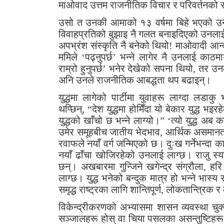
माओवाद उत्तम राजनीतिक विचार र परिवर्तनको सं
उसो त उनकी आमाको १३ वर्षमा बिहे भएको उ
विवाहप्रतिको बुझाइ नै गलत बनाइदिएको उनलाई ल
अपभ्रंश संस्कृति नै बनेको थियो! माओवादी आन
ममिले ‘पढ्नुपर्छ’ भन्ने लागेर नै उनलाई काठमाडौ
राम्रो हुनुपर्छ’ भनेर देखेको सपना थियो, तर उन
अनि उनले राजनीतिक आबद्धता थप बढाइन्।
युद्धमा लागेको पार्टीमा युवाहरू लाग्दा लडाकु
थप्छिन्, “देश युद्धमा होमिँदा यो बेकार युद्ध भ
युद्धको खाँचो छ भन्ने लाग्यो।” ‘त्यो युद्ध अब क
उमेर समूहबीच जातीय भेदभाव, आर्थिक असमानता
रवाफले नयाँ वर्ग जन्मिएको छ। दुःख गर्नेभन्दा
नयाँ ढाँचा खोजिरहेको उनलाई लाग्छ। राजु स
छन्। अखबारमा गुन्जिने खगेन्द्र संग्रौला,
लाग्छ। युद्ध भनेको बन्दुक मात्र हो भन्ने भास्
समृद्ध राष्ट्रका लागि शान्तिपूर्ण, लोकतान्त्रि
विकेन्द्रीकरणको अभ्यासमा शासन व्यवस्था चुक्
सञ्जालहरू होस् वा चिया पसलका असन्तुष्टिहरू,