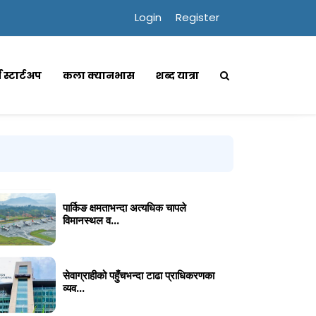
Login
Register
्स स्टार्टअप
कला क्यानभास
शब्द यात्रा
पार्किङ क्षमताभन्दा अत्यधिक चापले
विमानस्थल व...
सेवाग्राहीको पहुँचभन्दा टाढा प्राधिकरणका
व्यव...