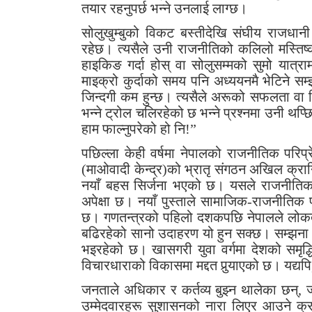
तयार रहनुपर्छ भन्ने उनलाई लाग्छ।
सोलुखुम्बुको विकट बस्तीदेखि संघीय राजधा
रहेछ। त्यसैले उनी राजनीतिको कलिलो मस्तिष्
हाइकिङ गर्दा होस् वा सोलुसम्मको सुमो यात्र
माइक्रो कुर्दाको समय पनि अध्ययनमै भेटिने सम
जिन्दगी कम हुन्छ। त्यसैले अरूको सफलता वा 
भन्ने ट्रोल चलिरहेको छ भन्ने प्रश्नमा उनी थप्
हाम फाल्नुपरेको हो नि!”
पछिल्ला केही वर्षमा नेपालको राजनीतिक परिप्र
(माओवादी केन्द्र)को भ्रातृ संगठन अखिल क्रान्त
नयाँ बहस सिर्जना भएको छ। यसले राजनीतिक चेत
अपेक्षा छ। नयाँ पुस्ताले सामाजिक-राजनीतिक
छ। गणतन्त्रको पहिलो दशकपछि नेपालले लोकतान्त
बढिरहेको सानो उदाहरण यो हुन सक्छ। सम्झना थ
भइरहेको छ। खासगरी युवा वर्गमा देशको समृद
विचारधाराको विकासमा मद्दत पुर्‍याएको छ। यद्य
जनताले अधिकार र कर्तव्य बुझ्न थालेका छन्, ज
उम्मेदवारहरू सुशासनको नारा लिएर आउने क्रम 