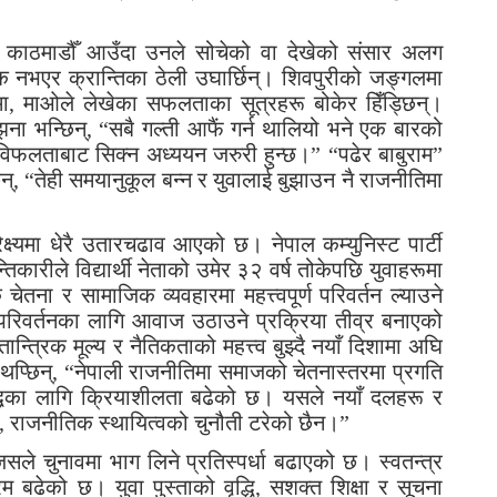
नी काठमाडौँ आउँदा उनले सोचेको वा देखेको संसार अलग
क नभएर क्रान्तिका ठेली उघार्छिन्। शिवपुरीको जङ्गलमा
ामा, माओले लेखेका सफलताका सूत्रहरू बोकेर हिँड्छिन्।
्झना भन्छिन्, “सबै गल्ती आफैं गर्न थालियो भने एक बारको
विफलताबाट सिक्न अध्ययन जरुरी हुन्छ।” “पढेर बाबुराम”
छिन्, “तेही समयानुकूल बन्न र युवालाई बुझाउन नै राजनीतिमा
ेक्ष्यमा धेरै उतारचढाव आएको छ। नेपाल कम्युनिस्ट पार्टी
िकारीले विद्यार्थी नेताको उमेर ३२ वर्ष तोकेपछि युवाहरूमा
ना र सामाजिक व्यवहारमा महत्त्वपूर्ण परिवर्तन ल्याउने
 परिवर्तनका लागि आवाज उठाउने प्रक्रिया तीव्र बनाएको
्रिक मूल्य र नैतिकताको महत्त्व बुझ्दै नयाँ दिशामा अघि
प्छिन्, “नेपाली राजनीतिमा समाजको चेतनास्तरमा प्रगति
्धिका लागि क्रियाशीलता बढेको छ। यसले नयाँ दलहरू र
पि, राजनीतिक स्थायित्वको चुनौती टरेको छैन।”
सले चुनावमा भाग लिने प्रतिस्पर्धा बढाएको छ। स्वतन्त्र
बढेको छ। युवा पुस्ताको वृद्धि, सशक्त शिक्षा र सूचना