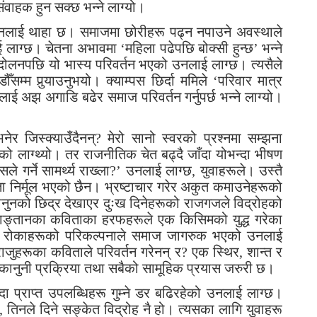
वाहक हुन सक्छ भन्ने लाग्यो।
नलाई थाहा छ। समाजमा छोरीहरू पढ्न नपाउने अवस्थाले
ाग्छ। चेतना अभावमा ‘महिला पढेपछि बोक्सी हुन्छ’ भन्ने
्दोलनपछि यो भास्य परिवर्तन भएको उनलाई लाग्छ। त्यसैले
ँसम्म पुर्‍याउनुभयो। क्याम्पस छिर्दा ममिले ‘परिवार मात्र
लाई अझ अगाडि बढेर समाज परिवर्तन गर्नुपर्छ भन्ने लाग्यो।
 भनेर जिस्क्याउँदैनन्? मेरो सानो स्वरको प्रश्नमा सम्झना
इरहेको लाग्थ्यो। तर राजनीतिक चेत बढ्दै जाँदा योभन्दा भीषण
सले गर्ने सामर्थ्य राख्ला?’ उनलाई लाग्छ, युवाहरूले। उस्तै
 निर्मूल भएको छैन। भ्रष्टाचार गरेर अकुत कमाउनेहरूको
 कानुनको छिद्र देखाएर दुःख दिनेहरूको राजगजले विद्रोहको
्याङ्तानका कविताका हरफहरूले एक किसिमको युद्ध गरेका
 हरि रोकाहरूको परिकल्पनाले समाज जागरुक भएको उनलाई
य राजुहरूका कविताले परिवर्तन गरेनन् र? एक स्थिर, शान्त र
क र कानुनी प्रक्रिया तथा सबैको सामूहिक प्रयास जरुरी छ।
दा प्राप्त उपलब्धिहरू गुम्ने डर बढिरहेको उनलाई लाग्छ।
 तिनले दिने सङ्केत विद्रोह नै हो। त्यसका लागि युवाहरू