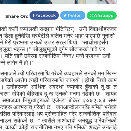
Facebook
Twitter
Whatsapp
Share On:
ेको कर्ली कपालकी सम्झना भेटिन्छिन्। उनी विद्यार्थीहरूका
ढिला हुनेदेखि घरबेटीले दलित भनेर थाहा पाएपछि गुनासो
न्ने मेरो प्रश्नमा उनको उत्तर सरल थियो: “साथीभाइसँग
लुका भइन्छ।” सोलुखुम्बुको दुर्गम सोताङको पावे घर
्। यति सानै उमेरमा राजनीतिमा किन? भन्ने प्रश्नमा उनी
न्ने लागेर नै हो।”
समाजले त्यो परिवारमाथि गरेको व्यवहारले उनको मन खिन्न
सी लागेको आरोप त्यही परिवारमाथि जान्थ्यो। होचो-निचो काम
थ्यो। उनीहरूको आर्थिक अवस्था कमजोर हुँदाको दुःख त
कारण खेपेको बेहिसाब दुःख उनको मनमा गढेको छ। शायद
रे। समाजका निमुखाहरूको एजेन्डा बोकेर २०६२-६३ सम्म
्धान्तहरू आत्मसात् गरेको छ। जनआन्दोलनपछि ममिले भनेको
 दलित परिवारलाई थप प्रोत्साहित गरेर राजनीतिक परिवार
जनाउन सकेको छ।” त्यसैले माओवादी जनयुद्ध परिवर्तनको
ा, काकी कोही राजनीतिमा नभए पनि ममिको शब्दले उनलाई