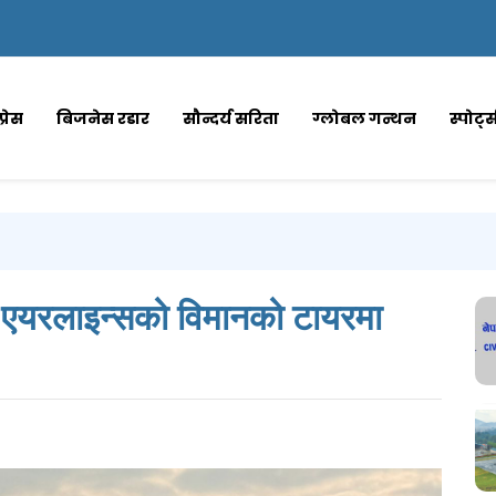
्रेस
बिजनेस रडार
सौन्दर्य सरिता
ग्लोबल गन्थन
स्पोर्ट
श एयरलाइन्सको विमानको टायरमा