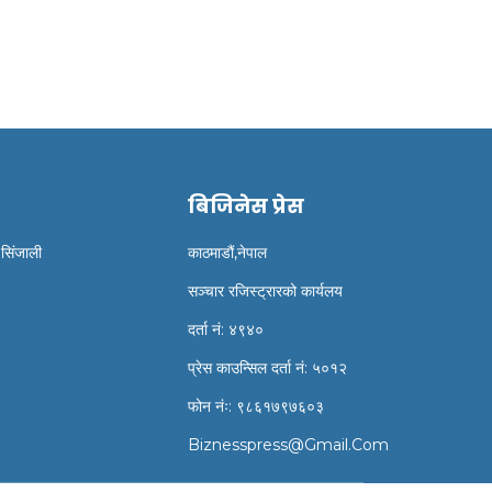
बिजिनेस प्रेस
 सिंजाली
काठमाडौं,नेपाल
सञ्चार रजिस्ट्रारको कार्यलय
दर्ता नं: ४९४०
प्रेस काउन्सिल दर्ता नं: ५०१२
फोन नंः: ९८६१७९७६०३
Biznesspress@gmail.com