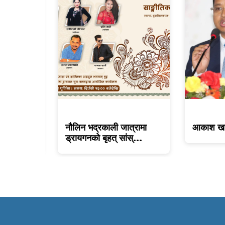
ी संघको १८
नौलिन भद्रकाली जात्रामा
आकाश खस
..
ड्रायगनको बृहत् सांस्...