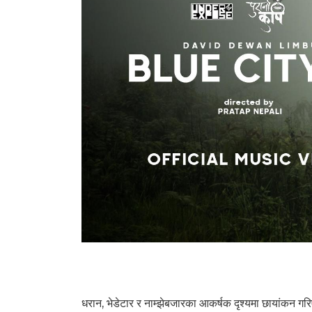
1.9K
धरान, भेडेटार र नाम्झेबजारका आकर्षक दृश्यमा छायांकन गर