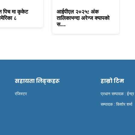
न पिच मा कृकेट
आईपीएल २०२५: अंक
ट
मेरिका ८
तालिकाभन्दा अरेन्ज क्यापको
क
स...
सहायता लिङ्कहरू
हाम्रो टिम
रजिस्टर
प्रधान सम्पादक : ईन्द्र
सम्पादक : किशोर शर्मा