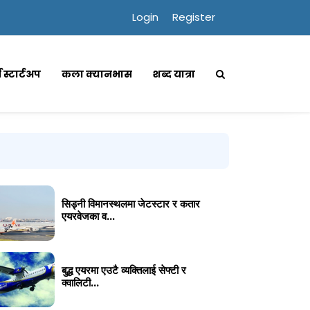
Login
Register
्स स्टार्टअप
कला क्यानभास
शब्द यात्रा
सिड्नी विमानस्थलमा जेटस्टार र कतार
एयरवेजका व...
बुद्ध एयरमा एउटै व्यक्तिलाई सेफ्टी र
क्वालिटी...