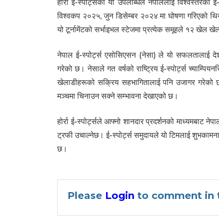
होर्रा ई-स्पोर्ट्सको यो उपलब्धिले नेपाललाई विश्वस्तरक
विश्वकप २०२५, जुन डिसेम्बर २०२४ मा घोषणा गरिएको थियो, 
यो टूर्नामेंटको सर्भाइभल स्टेजमा प्रत्येक समूहले १२ खेल खे
नेपाल ई-स्पोर्ट्स एसोसिएसन (नेसा) ले यो सफलतालाई देशक
गरेको छ। नेसाले गत वर्षको राष्ट्रिय ई-स्पोर्ट्स च्याम
खेलाडीहरूको सक्रिय सहभागितालाई पनि उजागर गरेको छ
मञ्चमा चिनाउन सक्ने सम्भावना देखाएको छ।
होर्रा ई-स्पोर्ट्सले आफ्नो शानदार प्रदर्शनको माध्यमबाट
ट्रफी उचाल्नेछ। ई-स्पोर्ट्स समुदायले यो टिमलाई शुभकामन
छ।
Please
Login
to comment in t