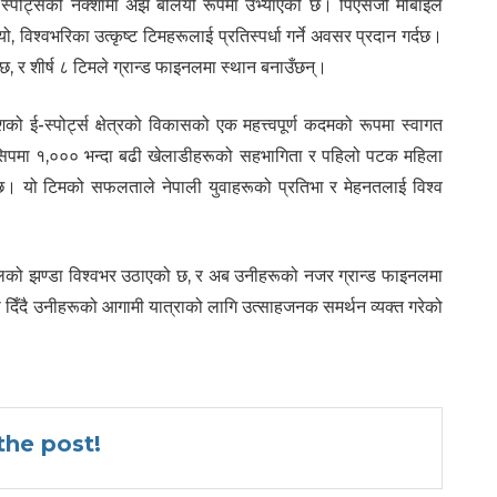
ो ई-स्पोर्ट्सको नक्शामा अझ बलियो रूपमा उभ्याएको छ। पिएसजी मोबाइल
विश्वभरिका उत्कृष्ट टिमहरूलाई प्रतिस्पर्धा गर्ने अवसर प्रदान गर्दछ।
ल्छ, र शीर्ष ८ टिमले ग्रान्ड फाइनलमा स्थान बनाउँछन्।
ो ई-स्पोर्ट्स क्षेत्रको विकासको एक महत्त्वपूर्ण कदमको रूपमा स्वागत
्पियनसिपमा १,००० भन्दा बढी खेलाडीहरूको सहभागिता र पहिलो पटक महिला
। यो टिमको सफलताले नेपाली युवाहरूको प्रतिभा र मेहनतलाई विश्व
 नेपालको झण्डा विश्वभर उठाएको छ, र अब उनीहरूको नजर ग्रान्ड फाइनलमा
ा दिँदै उनीहरूको आगामी यात्राको लागि उत्साहजनक समर्थन व्यक्त गरेको
he post!