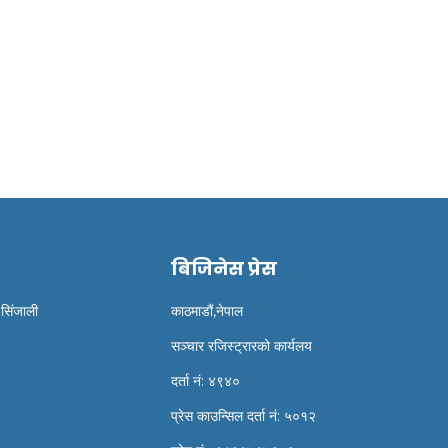
र्किस एयरलाइन्स वर्ल्ड गल्फ
रोनाल्डो बिश्व कै धेरै कमाउने
प गोकर्णमा सम्प...
खेलाडी
बिजिनेस प्रेस
 सिंजाली
काठमाडौं,नेपाल
सञ्चार रजिस्ट्रारको कार्यलय
दर्ता नं: ४९४०
प्रेस काउन्सिल दर्ता नं: ५०१२