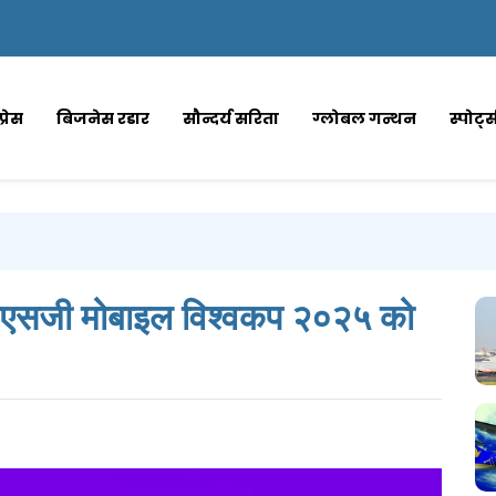
्रेस
बिजनेस रडार
सौन्दर्य सरिता
ग्लोबल गन्थन
स्पोर्ट
सले पिएसजी मोबाइल विश्वकप २०२५ को