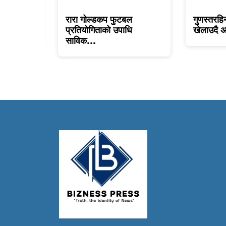
रै कमाउने
रारा गोल्डकप फुटबल
गुणस्तरहि
प्रतियोगिताको उपाधि
खेलाउदै अ
साविक...