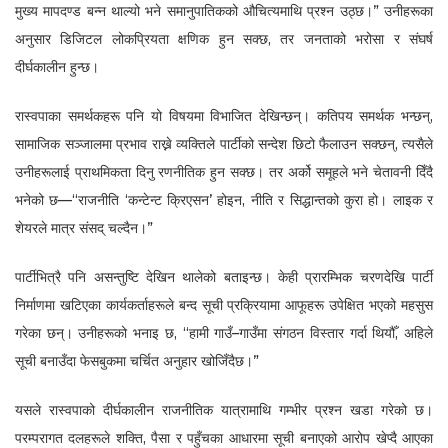
मुख्य मापदण्ड बन्न थाल्यो भने समानुपातिकको औचित्यमाथि प्रश्न उठ्छ।” उनीहरूका
अनुसार डिजिटल लोकप्रियता क्षणिक हुन सक्छ, तर जनताको भरोसा र संघर्ष
दीर्घकालीन हुन्छ।
रास्वपाका समर्थकहरू पनि यो विषयमा विभाजित देखिन्छन्। कतिपय समर्थक भन्छन्,
सामाजिक सञ्जालमा प्रभाव राख्ने व्यक्तिले पार्टीको सन्देश छिटो फैलाउन सक्छन्, त्यसैले
उनीहरूलाई प्राथमिकता दिनु रणनीतिक हुन सक्छ। तर अर्को समूहले भने चेतावनी दिँदै
भनेको छ—“राजनीति ‘कन्टेन्ट क्रिएसन’ होइन, नीति र सिद्धान्तको कुरा हो। लाइक र
शेयरले मात्र संसद् चल्दैन।”
पार्टीभित्रै पनि असन्तुष्टि देखिन थालेको बताइन्छ। केही प्रारम्भिक चरणदेखि पार्टी
निर्माणमा खटिएका कार्यकर्ताहरूले बन्द सूची प्रक्रियामा आफूहरू उपेक्षित भएको महसुस
गरेका छन्। उनीहरूको भनाइ छ, “हामी गाउँ–गाउँमा संगठन विस्तार गर्दा थियौँ, अहिले
सूची बनाउँदा फेसबुकमा चर्चित अनुहार खोजिँदैछ।”
यसले रास्वपाको दीर्घकालीन राजनीतिक यात्रामाथि गम्भीर प्रश्न खडा गरेको छ।
परम्परागत दलहरूले शक्ति, पैसा र पहुँचका आधारमा सूची बनाएको आरोप खेप्दै आएका