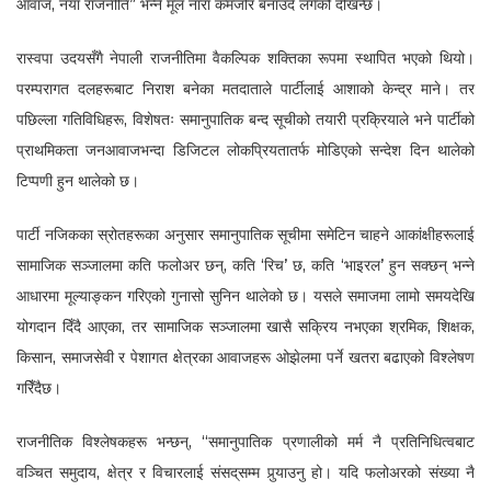
आवाज, नयाँ राजनीति” भन्ने मूल नारा कमजोर बनाउँदै लगेको देखिन्छ।
रास्वपा उदयसँगै नेपाली राजनीतिमा वैकल्पिक शक्तिका रूपमा स्थापित भएको थियो।
परम्परागत दलहरूबाट निराश बनेका मतदाताले पार्टीलाई आशाको केन्द्र माने। तर
पछिल्ला गतिविधिहरू, विशेषतः समानुपातिक बन्द सूचीको तयारी प्रक्रियाले भने पार्टीको
प्राथमिकता जनआवाजभन्दा डिजिटल लोकप्रियतातर्फ मोडिएको सन्देश दिन थालेको
टिप्पणी हुन थालेको छ।
पार्टी नजिकका स्रोतहरूका अनुसार समानुपातिक सूचीमा समेटिन चाहने आकांक्षीहरूलाई
सामाजिक सञ्जालमा कति फलोअर छन्, कति ‘रिच’ छ, कति ‘भाइरल’ हुन सक्छन् भन्ने
आधारमा मूल्याङ्कन गरिएको गुनासो सुनिन थालेको छ। यसले समाजमा लामो समयदेखि
योगदान दिँदै आएका, तर सामाजिक सञ्जालमा खासै सक्रिय नभएका श्रमिक, शिक्षक,
किसान, समाजसेवी र पेशागत क्षेत्रका आवाजहरू ओझेलमा पर्ने खतरा बढाएको विश्लेषण
गरिँदैछ।
राजनीतिक विश्लेषकहरू भन्छन्, “समानुपातिक प्रणालीको मर्म नै प्रतिनिधित्वबाट
वञ्चित समुदाय, क्षेत्र र विचारलाई संसद्‌सम्म पुर्‍याउनु हो। यदि फलोअरको संख्या नै