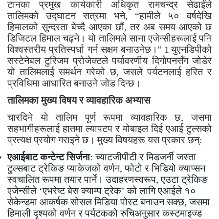
टानका प्रमुख कार्यकारी अधिकृत रामचन्द्र सेढाईंले
तालिमको उद्घाटन सत्रमा भने, “हामीले ५० वर्षदेखि
हिमालको सुन्दरता बेच्दै आएका छौं, तर अब समय आएको छ
डिजिटल हिमाल चढ्ने। यो तालिमले साना एजेन्सीहरूलाई पनि
विश्वस्तरीय प्रतिस्पर्धा गर्न सक्षम बनाउनेछ।”
1
युएनडिपीको
सस्टेनेबल टुरिजम प्रोजेक्टले पर्यावरणीय दिगोपनसँग जोडेर
यो तालिमलाई समर्थन गरेको छ, जसले पर्यटनलाई हरित र
प्रविधिमा आधारित बनाउने जोड दिन्छ।
तालिमका मुख्य विषय र व्यावहारिक अभ्यास
चारदिने यो तालिम पूर्ण रूपमा व्यावहारिक छ, जसमा
सहभागीहरूलाई हातमा ल्यापटप र मोबाइल दिई एआई टुल्सको
प्रत्यक्ष प्रयोग गराइने छ। मुख्य विषयहरू यस प्रकार छन्:
एआईबाट कन्टेन्ट सिर्जना
: च्याटजीपीटी र मिडजर्नी जस्ता
टुल्सबाट ट्रेकिङ प्याकेजको वर्णन, फोटो र भिडियो क्याप्सन
स्वचालित रूपमा तयार पार्ने। उदाहरणस्वरूप, एउटा ट्रेकिङ
एजेन्सीले ‘एभरेष्ट बेस क्याम्प ट्रेक’ को लागि एआईले १०
सेकेन्डमा आकर्षक सोसल मिडिया पोस्ट बनाउन सक्छ, जसमा
हिमाली दृश्यको वर्णन र पर्यटकको रुचिअनुसार कस्टमाइज्ड