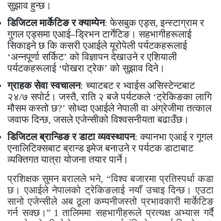
सुझाव हुन्छ।
डिजिटल मार्केटिङ र क्याम्पेन
: फेसबुक एड्स, इन्स्टाग्राम र
गुगल एड्समा एआई–ड्रिभन टार्गेटिङ। सहभागीहरूलाई
सिकाइने छ कि कसरी एआईले यूरोपेली पर्यटकहरूलाई
‘अन्नपूर्णा सर्किट’ को विज्ञापन देखाउने र एशियाली
पर्यटकहरूलाई ‘पोखरा ट्रेक’ को सुझाव दिने।
ग्राहक सेवा स्वचालन
: च्याटबट र भ्वाईस असिस्टेन्टबाट
२४/७ सपोर्ट। जस्तै, राति २ बजे पर्यटकले ‘ट्रेकिङका लागि
मौसम कस्तो छ?’ सोध्दा एआईले नेपाली वा अंग्रेजीमा तत्काल
जवाफ दिन्छ, जसले एजेन्सीको विश्वसनीयता बढाउँछ।
डिजिटल ब्रान्डिङ र डाटा व्यवस्थापन
: क्यानभा एआई र गूगल
एनालिटिक्सबाट ब्रान्ड इमेज बनाउने र पर्यटक डाटाबाट
व्यक्तिगत यात्रा योजना तयार पार्ने।
प्रशिक्षक सुमन बरालले भने, “विश्व बजारमा प्रतिस्पर्धा कडा
छ। एआईले नेपालको ट्रेकिङलाई नयाँ उचाइ दिन्छ। एउटा
सानो एजेन्सीले अब ठूला कम्पनीजस्तो प्रभावकारी मार्केटिङ
गर्न सक्छ।”
1
तालिममा सहभागीहरूले प्रत्यक्ष अभ्यास गर्दै