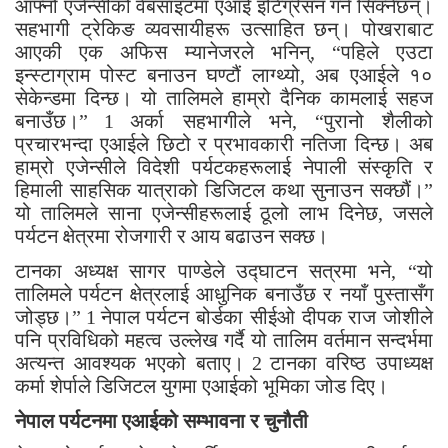
आफ्नो एजेन्सीको वेबसाइटमा एआई इंटिग्रेसन गर्न सिक्नेछन्।
सहभागी ट्रेकिङ व्यवसायीहरू उत्साहित छन्। पोखराबाट
आएकी एक अफिस म्यानेजरले भनिन्, “पहिले एउटा
इन्स्टाग्राम पोस्ट बनाउन घण्टौं लाग्थ्यो, अब एआईले १०
सेकेन्डमा दिन्छ। यो तालिमले हाम्रो दैनिक कामलाई सहज
बनाउँछ।”
1
अर्का सहभागीले भने, “पुरानो शैलीको
प्रचारभन्दा एआईले छिटो र प्रभावकारी नतिजा दिन्छ। अब
हाम्रो एजेन्सीले विदेशी पर्यटकहरूलाई नेपाली संस्कृति र
हिमाली साहसिक यात्राको डिजिटल कथा सुनाउन सक्छौं।”
यो तालिमले साना एजेन्सीहरूलाई ठूलो लाभ दिनेछ, जसले
पर्यटन क्षेत्रमा रोजगारी र आय बढाउन सक्छ।
टानका अध्यक्ष सागर पाण्डेले उद्घाटन सत्रमा भने, “यो
तालिमले पर्यटन क्षेत्रलाई आधुनिक बनाउँछ र नयाँ पुस्तासँग
जोड्छ।”
1
नेपाल पर्यटन बोर्डका सीईओ दीपक राज जोशीले
पनि प्रविधिको महत्व उल्लेख गर्दै यो तालिम वर्तमान सन्दर्भमा
अत्यन्त आवश्यक भएको बताए।
2
टानका वरिष्ठ उपाध्यक्ष
कर्मा शेर्पाले डिजिटल युगमा एआईको भूमिका जोड दिए।
नेपाल पर्यटनमा एआईको सम्भावना र चुनौती