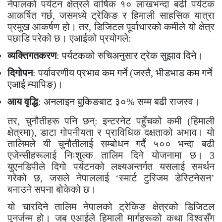
नेपालको पर्यटन क्षेत्रले वार्षिक १० लाखभन्दा बढी पर्यटक
आकर्षित गर्छ, जसमध्ये ट्रेकिङ र हिमाली साहसिक यात्रा
प्रमुख आकर्षण हो। तर, डिजिटल पूर्वाधारको कमीले यो क्षेत्र
पछाडि परेको छ। एआईको प्रयोगले:
व्यक्तिगतकरण
: पर्यटकको रुचिअनुसार ट्रेक सुझाव दिने।
दिगोपन
: पर्यावरणीय प्रभाव कम गर्ने (जस्तै, भीडभाड कम गर्ने
एआई म्यापिङ)।
आय वृद्धि
: अनलाइन बुकिङबाट ३०% सम्म बढी राजस्व।
तर, चुनौतीहरू पनि छन्: इन्टरनेट पहुँचको कमी (हिमाली
क्षेत्रमा), डाटा गोपनीयता र प्राविधिक दक्षताको अभाव। यो
तालिमले यी चुनौतीलाई सम्बोधन गर्दै ५०० भन्दा बढी
एजेन्सीहरूलाई निःशुल्क तालिम दिने योजनामा छ।
3
युएनडिपीले दिगो पर्यटनको लक्ष्यअन्तर्गत यसलाई समर्थन
गरेको छ, जसले नेपाललाई ‘स्मार्ट टुरिजम डेस्टिनेसन’
बनाउने सपना बोकेको छ।
यो चारदिने तालिम नेपालको ट्रेकिङ क्षेत्रको डिजिटल
पुनर्जन्म हो। जब एआईले हिमाली मार्गहरूको कथा विश्वसँग