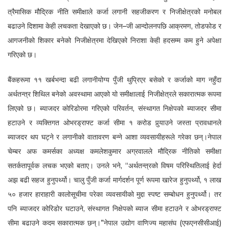
त्रैमासिक मौद्रिक नीति समीक्षाले कर्जा लगानी सहजीकरण र निजीक्षेत्रको मनोबल
बढाउने दिशामा केही लचकता देखाएको छ। जेन–जी आन्दोलनपछि आक्रमण, तोडफोड र
आगजनीको शिकार बनेको निजीक्षेत्रमा देखिएको निराशा केही हदसम्म कम हुने अपेक्षा
गरिएको छ।
बैंकहरूमा ११ खर्बभन्दा बढी लगानीयोग्य पुँजी थुप्रिएर बसेको र कर्जाको माग नहुँदा
अर्थतन्त्र शिथिल बनेको अवस्थामा आएको यो समीक्षालाई निजीक्षेत्रले सकारात्मक रूपमा
लिएको छ। ब्याजदर कोरिडोरमा गरिएको परिवर्तन, संस्थागत निक्षेपको ब्याजदर सीमा
हटाउने र व्यक्तिगत ओभरड्राफ्ट कर्जा सीमा १ करोड पुर्‍याउने जस्ता प्रावधानले
ब्याजदर थप घट्ने र लगानीको वातावरण बन्ने आशा व्यवसायीहरूले गरेका छन्।नेपाल
चेम्बर अफ कमर्सका अध्यक्ष कमलेशकुमार अग्रवालले मौद्रिक नीतिको समीक्षा
सतर्कतापूर्वक लचक भएको बताए। उनले भने, “अर्थतन्त्रको विषम परिस्थितिलाई हेर्दा
अझ बढी सहज हुनुपर्थ्यो। चालु पुँजी कर्जा मार्गदर्शन पूर्ण रूपमा खारेज हुनुपर्थ्यो, १ लाख
५० हजार हाराहारी कालोसूचीमा परेका व्यवसायीको मुद्दा स्पष्ट सम्बोधन हुनुपर्थ्यो। तर
पनि ब्याजदर कोरिडोर घटाउने, संस्थागत निक्षेपको ब्याज सीमा हटाउने र ओभरड्राफ्ट
सीमा बढाउने कदम सकारात्मक छन्।”नेपाल उद्योग वाणिज्य महासंघ (एफएनसीसीआई)