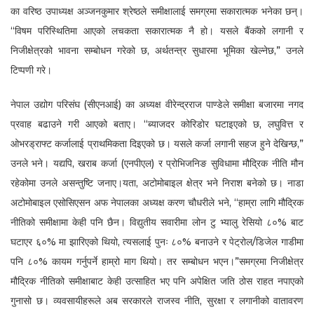
का वरिष्ठ उपाध्यक्ष अञ्जनकुमार श्रेष्ठले समीक्षालाई समग्रमा सकारात्मक भनेका छन्।
“विषम परिस्थितिमा आएको लचकता सकारात्मक नै हो। यसले बैंकको लगानी र
निजीक्षेत्रको भावना सम्बोधन गरेको छ, अर्थतन्त्र सुधारमा भूमिका खेल्नेछ,” उनले
टिप्पणी गरे।
नेपाल उद्योग परिसंघ (सीएनआई) का अध्यक्ष वीरेन्द्रराज पाण्डेले समीक्षा बजारमा नगद
प्रवाह बढाउने गरी आएको बताए। “ब्याजदर कोरिडोर घटाइएको छ, लघुवित्त र
ओभरड्राफ्ट कर्जालाई प्राथमिकता दिइएको छ। यसले कर्जा लगानी सहज हुने देखिन्छ,”
उनले भने। यद्यपि, खराब कर्जा (एनपीएल) र प्रोभिजनिङ सुविधामा मौद्रिक नीति मौन
रहेकोमा उनले असन्तुष्टि जनाए।यता, अटोमोबाइल क्षेत्र भने निराश बनेको छ। नाडा
अटोमोबाइल एसोसिएसन अफ नेपालका अध्यक्ष करण चौधरीले भने, “हाम्रा लागि मौद्रिक
नीतिको समीक्षामा केही पनि छैन। विद्युतीय सवारीमा लोन टु भ्यालु रेसियो ८०% बाट
घटाएर ६०% मा झारिएको थियो, त्यसलाई पुनः ८०% बनाउने र पेट्रोल/डिजेल गाडीमा
पनि ८०% कायम गर्नुपर्ने हाम्रो माग थियो। तर सम्बोधन भएन।”समग्रमा निजीक्षेत्र
मौद्रिक नीतिको समीक्षाबाट केही उत्साहित भए पनि अपेक्षित जति ठोस राहत नपाएको
गुनासो छ। व्यवसायीहरूले अब सरकारले राजस्व नीति, सुरक्षा र लगानीको वातावरण