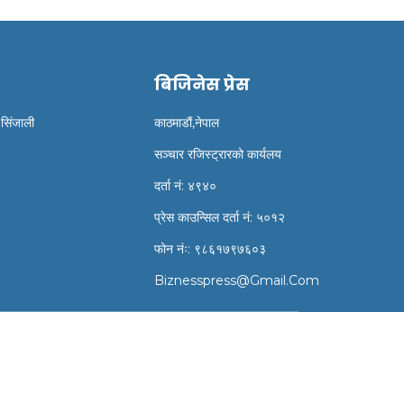
बिजिनेस प्रेस
 सिंजाली
काठमाडौं,नेपाल
सञ्चार रजिस्ट्रारको कार्यलय
दर्ता नं: ४९४०
प्रेस काउन्सिल दर्ता नं: ५०१२
फोन नंः: ९८६१७९७६०३
Biznesspress@gmail.com
ns