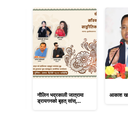
ी संघको १८
नौलिन भद्रकाली जात्रामा
आकाश खस
..
ड्रायगनको बृहत् सांस्...