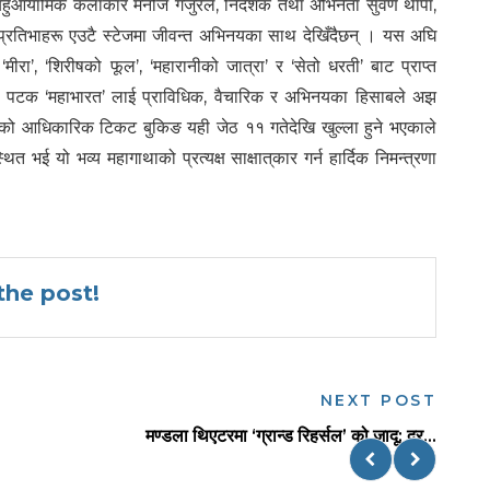
बहुआयामिक कलाकार मनोज गजुरेल, निर्देशक तथा अभिनेता सुवर्ण थापा,
्रखर प्रतिभाहरू एउटै स्टेजमा जीवन्त अभिनयका साथ देखिँदैछन् । यस अघि
मीरा’, ‘शिरीषको फूल’, ‘महारानीको जात्रा’ र ‘सेतो धरती’ बाट प्राप्त
ै यस पटक ‘महाभारत’ लाई प्राविधिक, वैचारिक र अभिनयका हिसाबले अझ
 जसको आधिकारिक टिकट बुकिङ यही जेठ ११ गतेदेखि खुल्ला हुने भएकाले
थित भई यो भव्य महागाथाको प्रत्यक्ष साक्षात्‌कार गर्न हार्दिक निमन्त्रणा
he post!
NEXT POST
मण्डला थिएटरमा ‘ग्रान्ड रिहर्सल’ को जादू: दर्...