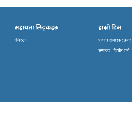
सहायता लिङ्कहरू
हाम्रो टिम
रजिस्टर
प्रधान सम्पादक : ईन्द्र
सम्पादक : किशोर शर्मा
opyright © 2024 Biznesspress by Shree Ram It solutio