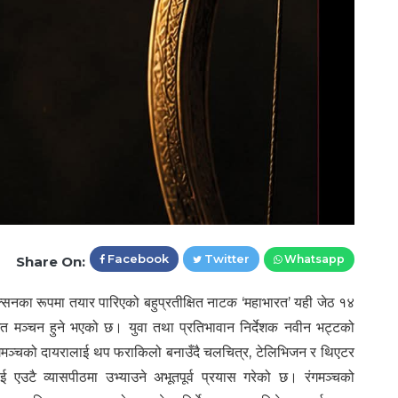
Facebook
Twitter
Whatsapp
Share On:
डक्सनका रूपमा तयार पारिएको बहुप्रतीक्षित नाटक ‘महाभारत’ यही जेठ १४
यमित मञ्चन हुने भएको छ। युवा तथा प्रतिभावान निर्देशक नवीन भट्टको
ंगमञ्चको दायरालाई थप फराकिलो बनाउँदै चलचित्र, टेलिभिजन र थिएटर
ाई एउटै व्यासपीठमा उभ्याउने अभूतपूर्व प्रयास गरेको छ। रंगमञ्चको