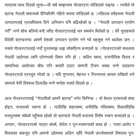
यात्रामा साथ दिएको जुत्ता—यी सबै सम्झनामा गोल्डस्टार जोडिएको पाइन्छ । त्यसैले यो
ब्रान्ड नेपाली समाजको दैनिकीसँग गहिरो रूपमा जोडिएको छ ।पछिल्ला वर्षहरूमा नेपाली
उत्पादनलाई प्राथमिकता दिने अभियान पनि बढिरहेको छ । “नेपाली उत्पादन प्रयोग
गरौं” भन्ने सोच बलियो बन्दै जाँदा गोल्डस्टारलाई थप समर्थन मिलेको छ । धेरै युवाहरूले
विदेशी ब्रान्डभन्दा आफ्नै देशको उत्पादन प्रयोग गर्न गर्व महसुस गर्न थालेका छन् ।
यसले गोल्डस्टारलाई नयाँ पुस्तामाझ अझ लोकप्रिय बनाएको छ ।गोल्डस्टारको सफलता
नेपाली उद्योगका लागि प्रेरणाको विषय पनि हो । कठिन समय, राजनीतिक विवाद र
सामाजिक आरोपका बीच पनि कसरी एउटा कम्पनी टिक्न सक्छ भन्ने उदाहरण
गोल्डस्टारले प्रस्तुत गरेको छ । यदि गुणस्तर, मेहनत र निरन्तरता कायम राखियो भने
समयले फेरि विश्वास दिलाउँछ भन्ने सन्देश यसले दिएको छ ।
आज गोल्डस्टारलाई “नेपालीको आफ्नै ब्रान्ड” भनेर चिनिन्छ । यो केवल प्रचारको शब्द
होइन, जनताको भावना हो । गाउँदेखि शहरसम्म, धनीदेखि गरिबसम्म, विद्यार्थीदेखि
मजदुरसम्म सबैको पहुँचमा रहेको यो ब्रान्डले नेपाली बजारमा विशेष स्थान बनाएको छ ।
अन्ततः, गोल्डस्टारको यात्रा संघर्ष, धैर्यता र पुनःस्थापनाको कथा हो । गलत आरोप र
विवादका बाबजुद पनि आफ्नो उद्देश्यमा अडिग रहँदै नेपाली उपभोक्ताको विश्वास पुनः