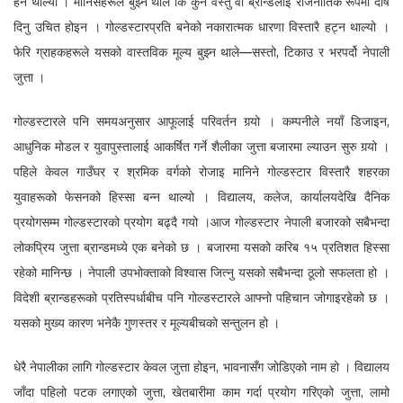
हेर्न थाल्यो । मानिसहरूले बुझ्न थाले कि कुनै वस्तु वा ब्रान्डलाई राजनीतिक रूपमा दोष
दिनु उचित होइन । गोल्डस्टारप्रति बनेको नकारात्मक धारणा विस्तारै हट्न थाल्यो ।
फेरि ग्राहकहरूले यसको वास्तविक मूल्य बुझ्न थाले—सस्तो, टिकाउ र भरपर्दो नेपाली
जुत्ता ।
गोल्डस्टारले पनि समयअनुसार आफूलाई परिवर्तन गर्‍यो । कम्पनीले नयाँ डिजाइन,
आधुनिक मोडल र युवापुस्तालाई आकर्षित गर्ने शैलीका जुत्ता बजारमा ल्याउन सुरु गर्‍यो ।
पहिले केवल गाउँघर र श्रमिक वर्गको रोजाइ मानिने गोल्डस्टार विस्तारै शहरका
युवाहरूको फेसनको हिस्सा बन्न थाल्यो । विद्यालय, कलेज, कार्यालयदेखि दैनिक
प्रयोगसम्म गोल्डस्टारको प्रयोग बढ्दै गयो ।आज गोल्डस्टार नेपाली बजारको सबैभन्दा
लोकप्रिय जुत्ता ब्रान्डमध्ये एक बनेको छ । बजारमा यसको करिब १५ प्रतिशत हिस्सा
रहेको मानिन्छ । नेपाली उपभोक्ताको विश्वास जित्नु यसको सबैभन्दा ठूलो सफलता हो ।
विदेशी ब्रान्डहरूको प्रतिस्पर्धाबीच पनि गोल्डस्टारले आफ्नो पहिचान जोगाइरहेको छ ।
यसको मुख्य कारण भनेकै गुणस्तर र मूल्यबीचको सन्तुलन हो ।
धेरै नेपालीका लागि गोल्डस्टार केवल जुत्ता होइन, भावनासँग जोडिएको नाम हो । विद्यालय
जाँदा पहिलो पटक लगाएको जुत्ता, खेतबारीमा काम गर्दा प्रयोग गरिएको जुत्ता, लामो