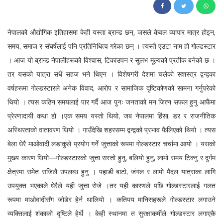
102
नेपालको औद्योगिक इतिहासमा केही यस्ता ब्रान्ड छन्, जसले केवल व्यापार मात्र होइन,
समय, समाज र संघर्षलाई पनि प्रतिनिधित्व गरेका छन् । त्यस्तै एउटा नाम हो गोल्डस्टार
। आज यो ब्रान्ड नेपालीहरूको विश्वास, टिकाउपन र सुलभ मूल्यको प्रतीक बनेको छ ।
तर यसको यात्रा सधैं सहज भने थिएन । विशेषगरी देशमा चलेको सशस्त्र द्वन्द्वका
वर्षहरूमा गोल्डस्टारले अनेक विवाद, आरोप र सामाजिक दृष्टिकोणको सामना गर्नुपरेको
थियो । त्यस कठिन समयलाई पार गर्दै आज पुनः जनताको मन जित्न सफल हुनु आफैंमा
प्रेरणादायी कथा हो ।एक समय यस्तो थियो, जब नेपालमा हिंसा, डर र राजनीतिक
अस्थिरताको वातावरण थियो । गाउँदेखि शहरसम्म द्वन्द्वको प्रभाव फैलिएको थियो । त्यस
बेला धेरै माओवादी लडाकुले प्रयोग गर्ने जुत्ताको रूपमा गोल्डस्टार चर्चामा आयो । यसको
मुख्य कारण थियो—गोल्डस्टारको जुत्ता सस्तो हुनु, बलियो हुनु, लामो समय टिक्नु र दुर्गम
क्षेत्रमा समेत सजिलै उपलब्ध हुनु । पहाडी बाटो, जंगल र लामो पैदल यात्राका लागि
उपयुक्त भएकाले धेरैले यही जुत्ता रोजे ।तर यही कारणले पछि गोल्डस्टारलाई गलत
रूपमा माओवादीसँग जोडेर हेर्न थालियो । कतिपय मानिसहरूले गोल्डस्टार लगाउने
व्यक्तिलाई शंकाको दृष्टिले हेर्थे । केही स्थानमा त सुरक्षाकर्मीले गोल्डस्टार लगाएकै