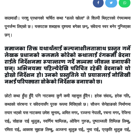
2.3K
काठमाडौ। परशु प्रधानको चर्चित कथा ‘डल्ले खोला’ ले शिल्पी थिएटरको रंगमञ्चमा
पुनर्जन्म लिएको छ। यसपटक शब्दहरू दृश्यमा बगेका छन्, संवेदना स्वर बनेर गुन्जिएका
छन्।
समाजका तिक्त यथार्थलाई कल्पनाशीलतासाथ प्रस्तुत गर्ने
लेखक प्रधानको कलमले कोरेको कथालाई रंगकर्मी बेदना
राईले निर्देशनमा रूपान्तरण गर्दै मञ्चमा जीवन्त बनाएकी
छन्। अभिनयमा पहिल्यैदेखि परिचित रहेकी बेदनाको यो
द्रोस्रो निर्देशन हो। उनको प्रस्तुतिले यो प्रयासलाई नौसिखी
नभई परिपक्वता बोकेको निर्देशक बनाएको छ।
छोटो कथा हुँदा हुँदै पनि नाटकमा कुनै कमी महसुस हुँदैन। हरेक संवाद, हरेक गति,
कथाको संरचना र संवेदनासँग पूरक रूपमा मिसिएको छ। सौजन सेनेहाङको निर्माणमा
तयार भएको यस नाटकमा उमेश सुनाम, अमित मगर, रञ्जना नेपाली, रचना मगर, रेजिना
राई, सोहाङ राई थुलुङ, स्वर्णिम चाम्लिङ, ओसिन गुरुङ, पुष्पाञ्जली तिम्लिङ लिम्बू,
रमिता राई, आकाश सुहाङ लिम्बू, अञ्जना थुलुङ राई, नुमा राई, प्रकृति थुलुङ राई,