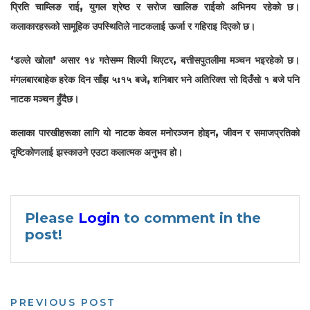
प्रिति चाम्लिङ राई, युगल श्रेष्ठ र सरोज खालिङ राईको अभिनय रहेको छ।
कलाकारहरूको सामूहिक उपस्थितिले नाटकलाई ऊर्जा र गहिराइ दिएको छ।
‘डल्ले खोला’ असार १४ गतेसम्म शिल्पी थिएटर, बत्तीसपुतलीमा मञ्चन भइरहेको छ।
मंगलबारबाहेक हरेक दिन साँझ ५:१५ बजे, शनिबार भने अतिरिक्त सो दिउँसो १ बजे पनि
नाटक मञ्चन हुँदैछ।
कलाका पारखीहरूका लागि यो नाटक केवल मनोरञ्जन होइन, जीवन र समाजप्रतिको
दृष्टिकोणलाई झस्काउने एउटा कलात्मक अनुभव हो।
Please
Login
to comment in the
post!
PREVIOUS POST