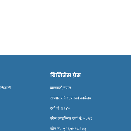
भरेस्ट होटेल ले ईआईए वुझायो
बैंकहरुमा नयाँ व्याज दर
बिजिनेस प्रेस
 सिंजाली
काठमाडौं,नेपाल
सञ्चार रजिस्ट्रारको कार्यलय
दर्ता नं: ४९४०
प्रेस काउन्सिल दर्ता नं: ५०१२
फोन नंः: ९८६१७९७६०३