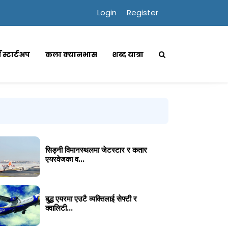
Login
Register
्स स्टार्टअप
कला क्यानभास
शब्द यात्रा
सिड्नी विमानस्थलमा जेटस्टार र कतार
एयरवेजका व...
बुद्ध एयरमा एउटै व्यक्तिलाई सेफ्टी र
क्वालिटी...