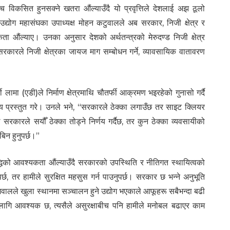
च विकसित हुनसक्ने खतरा औंल्याउँदै यो प्रवृत्तिले देशलाई अझ ठूलो
 उद्योग महासंघका उपाध्यक्ष मोहन कटुवालले अब सरकार, निजी क्षेत्र र
 औंल्याए। उनका अनुसार देशको अर्थतन्त्रको मेरुदण्ड निजी क्षेत्र
कारले निजी क्षेत्रका जायज माग सम्बोधन गर्ने, व्यावसायिक वातावरण
ी लामा (एडी)ले निर्माण क्षेत्रमाथि चौतर्फी आक्रमण भइरहेको गुनासो गर्दै
 प्रस्तुत गरे। उनले भने, “सरकारले ठेक्का लगाउँछ तर साइट क्लियर
ले सरकारले सयौँ ठेक्का तोड्ने निर्णय गर्दैछ, तर कुन ठेक्का व्यवसायीको
िन हुनुपर्छ।”
मृद्धिको आवश्यकता औंल्याउँदै सरकारको उपस्थिति र नीतिगत स्थायित्वको
पर्छ, तर हामीले सुरक्षित महसुस गर्न पाउनुपर्छ। सरकार छ भन्ने अनुभूति
द अवालले खुला स्थानमा सञ्चालन हुने उद्योग भएकाले आफूहरू सबैभन्दा बढी
 लागि आवश्यक छ, त्यसैले असुरक्षाबीच पनि हामीले मनोबल बढाएर काम