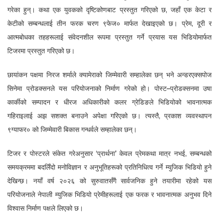
गरेका हुन्। कथा एक युवकको दृष्टिकोणबाट प्रस्तुत गरिएको छ, जहाँ एक केटा र
केटीको सम्बन्धलाई तीन फरक चरण ९फेज० मार्फत देखाइएको छ। प्रेम, दूरी र
आत्मबोधका तहहरूलाई संवेदनशील रूपमा प्रस्तुत गर्ने प्रयास यस भिडियोमार्फत
टिजरमा प्रस्तुत गरिएको छ।
छायांकन पक्षमा निरज शर्माले क्यामेराको जिम्मेवारी सम्हालेका छन् भने अन्डरएक्सपोज
सिनेमा प्रोडक्सनले यस परियोजनाको निर्माण गरेको हो। पोस्ट–प्रोडक्सनमा उषा
कार्कीको सम्पादन र धीरज अधिकारीको कलर ग्रेडिङले भिडियोको भावनात्मक
गहिराइलाई अझ सशक्त बनाउने अपेक्षा गरिएको छ। त्यस्तै, प्रकाश व्यवस्थापन
९ग्याफर० को जिम्मेवारी बिकास गन्धर्वले सम्हालेका छन्।
टिजर र पोस्टरले संकेत गरेअनुसार ‘प्रार्थना’ केवल प्रेमकथा मात्र नभई, सम्बन्धको
समयक्रममा बदलिँदो मनोविज्ञान र अनुभूतिहरूको प्रतिनिधित्व गर्ने म्युजिक भिडियो हुने
देखिन्छ। नयाँ वर्ष २०२६ को सुरुवातसँगै सार्वजनिक हुने तयारीमा रहेको यस
परियोजनाले नेपाली म्युजिक भिडियो प्रेमीहरूलाई एक फरक र भावनात्मक अनुभव दिने
विश्वास निर्माण पक्षले लिएको छ।