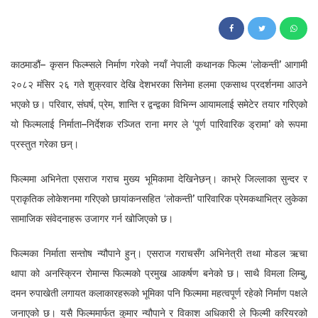
1.3K
काठमाडौं– कृसन फिल्म्सले निर्माण गरेको नयाँ नेपाली कथानक फिल्म ‘लोकन्ती’ आगामी
२०८२ मंसिर २६ गते शुक्रवार देखि देशभरका सिनेमा हलमा एकसाथ प्रदर्शनमा आउने
भएको छ। परिवार, संघर्ष, प्रेम, शान्ति र द्वन्द्वका विभिन्न आयामलाई समेटेर तयार गरिएको
यो फिल्मलाई निर्माता–निर्देशक रञ्जित राना मगर ले ‘पूर्ण पारिवारिक ड्रामा’ को रूपमा
प्रस्तुत गरेका छन्।
फिल्ममा अभिनेता एसराज गराच मुख्य भूमिकामा देखिनेछन्। काभ्रे जिल्लाका सुन्दर र
प्राकृतिक लोकेशनमा गरिएको छायांकनसहित ‘लोकन्ती’ पारिवारिक प्रेमकथाभित्र लुकेका
सामाजिक संवेदनाहरू उजागर गर्न खोजिएको छ।
फिल्मका निर्माता सन्तोष न्यौपाने हुन्। एसराज गराचसँग अभिनेत्री तथा मोडल ऋचा
थापा को अनस्क्रिन रोमान्स फिल्मको प्रमुख आकर्षण बनेको छ। साथै विमला लिम्बु,
दमन रुपाखेती लगायत कलाकारहरूको भूमिका पनि फिल्ममा महत्वपूर्ण रहेको निर्माण पक्षले
जनाएको छ। यसै फिल्ममार्फत कुमार न्यौपाने र विकाश अधिकारी ले फिल्मी करियरको