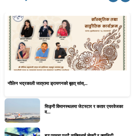
नौलिन भद्रकाली जात्रामा ड्रायगनको बृहत् सांस्...
सिड्नी विमानस्थलमा जेटस्टार र कतार एयरवेजका
व...
बुद्ध एयरमा एउटै व्यक्तिलाई सेफ्टी र क्वालिटी...