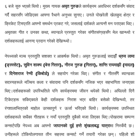
६ बजे सुरु भएको थियो। मुख्य गायक
अमृत गुरुङ
ले कार्यक्रम अवधिभर दर्शकसँग संवाद
गर्दै सहरसँग जोडिएका आफ्ना रैथाने अनुभव सुनाए। उनले पोखरेली खेलकुद क्षेत्र र
क्रिकेट टिमप्रति आफ्नो समर्थन प्रकट गरे, जसलाई दर्शकले अत्यन्तै मन पराएका थिए।
अमृतका गीत र उनका कथा, ब्यान्डले प्रस्तुत गरेका संगीतसंग्रहसँग मेल खान्थ्यो र
दर्शकहरूलाई आनन्द प्रदान गरेको देखिन्थ्यो।
नेपथ्यको मञ्च प्रस्तुति सशक्त र आकर्षक थियो। अमृत गुरुङलाई सदाझैँ
ध्रुव लामा
(ड्रमसेट), सुविन शाक्य (बेस गितार), नीरज गुरुङ (गितार), शान्ति रायमाझी (मादल)
र
दिनेशराज रेग्मी (किबोर्ड)
ले सहयोग गरेका थिए। संगीत र गीतसँगै ब्यान्डका
सदस्यहरूले मञ्चिय कला र संवादमा पनि दर्शकसँग नजिक भएर सहभागिता जनाएका
थिए।दर्शकहरूको उपस्थितिले पनि कार्यक्रममा जीवन थपेको थियो। अघिल्लो दिनै
टिकेटहरू सकिएकाले केही दर्शकहरू निराश भएर बाहिर बसेको देखिन्थ्यो, तर
रंगशालाभित्रको माहोल उत्सवपूर्ण र ऊर्जा भरिएको थियो। कार्यक्रममा उपस्थित
दर्शकहरूले सधैंका गीतहरू र नयाँ प्रस्तुति दुबैको मजा लिएका थिए।पोखरामा सम्पन्न
कन्सर्टपछि नेपथ्य अब आफ्नो
जापानको दुई हप्ते शृंखलाबद्ध यात्रा
मा निस्कँदै छ।
उनीहरूले टोकियोलगायत तीन सहरमा कन्सर्ट गर्ने तयारी गरेका छन्। पहिलो शो