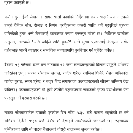
प्रश्न उठाएको छ।
संयोग गुरागाईंको लेखन र सागर खाती कामीको निर्देशनमा तयार भएको यस नाटकले
हाम्रो दैनिक सोच, रोजाइ र निर्णय प्रक्रियामा कसरी 'अति' गर्ने प्रवृत्तिले प्रभाव
पारिरहेको हुन्छ भन्ने विषयलाई कलात्मक रूपमा प्रस्तुत गरेको छ। निर्देशक खातीका
अनुसार, नाटकले "अति कहिले अति हुन्छ?" भन्ने मुख्य प्रश्नलाई केन्द्रमा राखेर
दर्शकलाई आफ्नै व्यवहार र सामाजिक मान्यतामाथि पुनर्विचार गर्न प्रेरित गर्नेछ।
वैशाख १३ गतेसम्म चल्ने यस नाटकमा १९ जना कलाकारहरूको विशाल समूहले अभिनय
गरिरहेका छन्। जसमा सोमनाथ खनाल, सन्दीप श्रेष्ठ, स्वप्निल घिमिरे, रोशन अधिकारी,
यशोदा गुरुङ, सनम श्रेष्ठ, र चक्र बिष्ट लगायतका कलाकारहरूको जीवन्त अभिनय देख्न
सकिन्छ। कलाकारहरूको यो ठुलो टोलीले रङ्गमञ्चमा समाजको एउटा यथार्थपरक ऐना
प्रस्तुत गर्ने प्रयास गरेको छ।
नाटक सोमबारबाहेक हप्ताको प्रत्येक दिन साँझ ५:३० बजे मञ्चन भइरहेको छ भने
शनिबार दिउँसो १:३० बजे विशेष शो देखाइने आयोजकले जनाएको छ। रङ्गमञ्च
प्रेमीहरूका लागि यो नाटक वैशाखको दोस्रो सातासम्म खुल्ला रहनेछ।