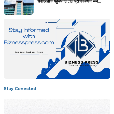
सेवाग्राहीको पहुँचभन्दा टाढा प्राधिकरणका व्यव...
Stay Conected