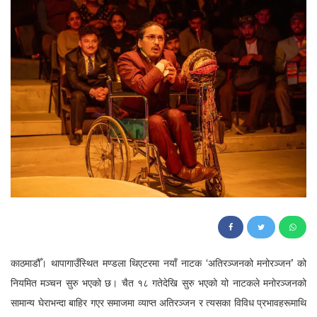
155
काठमाडौँ। थापागाउँस्थित मण्डला थिएटरमा नयाँ नाटक ‘अतिरञ्जनको मनोरञ्जन’ को
नियमित मञ्चन सुरु भएको छ। चैत १८ गतेदेखि सुरु भएको यो नाटकले मनोरञ्जनको
सामान्य घेराभन्दा बाहिर गएर समाजमा व्याप्त अतिरञ्जन र त्यसका विविध प्रभावहरूमाथि